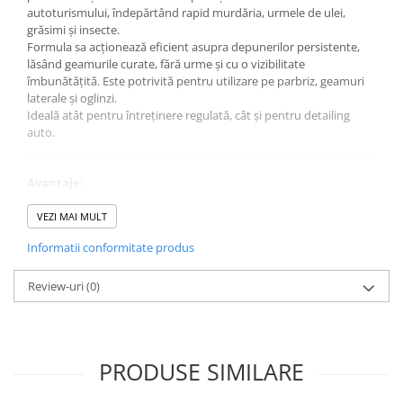
autoturismului, îndepărtând rapid murdăria, urmele de ulei,
grăsimi și insecte.
Formula sa acționează eficient asupra depunerilor persistente,
lăsând geamurile curate, fără urme și cu o vizibilitate
îmbunătățită. Este potrivită pentru utilizare pe parbriz, geamuri
laterale și oglinzi.
Ideală atât pentru întreținere regulată, cât și pentru detailing
auto.
Avantaje:
Îndepărtează insecte, grăsimi și murdărie
Curățare eficientă fără urme
VEZI MAI MULT
Îmbunătățește vizibilitatea
Informatii conformitate produs
Potrivit pentru parbriz, geamuri și oglinzi
Aplicare rapidă și ușoară
Review-uri
(0)
Specificații tehnice:
Producător: AI Perfect
Tip produs: soluție curățare geamuri și insecte
PRODUSE SIMILARE
Cantitate: 750 ml
Utilizare: parbriz, geamuri, oglinzi