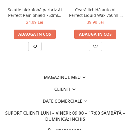
Soluție hidrofobă parbriz AI
Ceară lichidă auto AI
Perfect Rain Shield 750ml –
Perfect Liquid Wax 750ml –
efect anti-ploaie
luciu și protecție hidrofobă
24,99 Lei
39,99 Lei
ADAUGA IN COS
ADAUGA IN COS
MAGAZINUL MEU
CLIENTI
DATE COMERCIALE
SUPORT CLIENTI
LUNI – VINERI: 09:00 – 17:00 SÂMBĂTĂ –
DUMINICĂ: ÎNCHIS