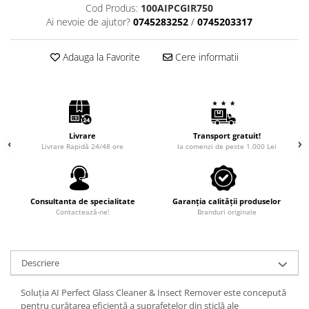
Cod Produs:
100AIPCGIR750
Ai nevoie de ajutor?
0745283252
/
0745203317
Adauga la Favorite
Cere informatii
Livrare
Transport gratuit!
Livrare Rapidă 24/48 ore
la comenzi de peste 1.000 Lei
Consultanta de specialitate
Garanția calității produselor
Contactează-ne!
Branduri originale
Descriere
Soluția AI Perfect Glass Cleaner & Insect Remover este concepută
pentru curățarea eficientă a suprafețelor din sticlă ale