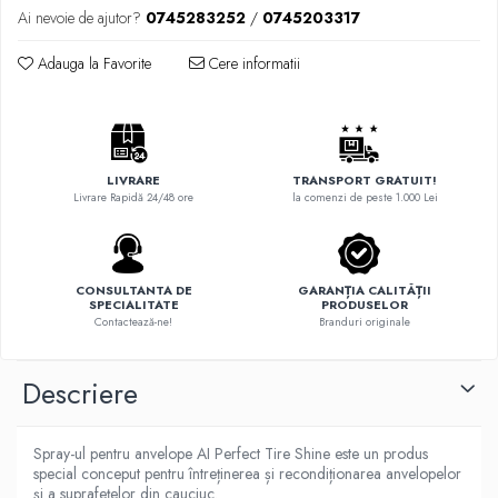
Ai nevoie de ajutor?
0745283252
/
0745203317
Adauga la Favorite
Cere informatii
LIVRARE
TRANSPORT GRATUIT!
Livrare Rapidă 24/48 ore
la comenzi de peste 1.000 Lei
CONSULTANTA DE
GARANȚIA CALITĂȚII
SPECIALITATE
PRODUSELOR
Contactează-ne!
Branduri originale
Descriere
Spray-ul pentru anvelope AI Perfect Tire Shine este un produs
special conceput pentru întreținerea și recondiționarea anvelopelor
și a suprafețelor din cauciuc.