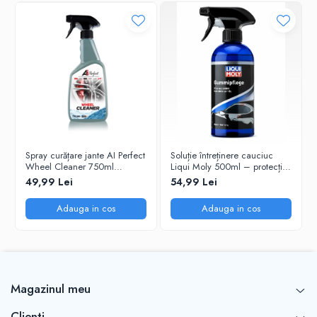
Cantitate: 750 ml
Utilizare: anvelope și suprafețe din cauciuc
Spray curățare jante AI Perfect
Soluție întreținere cauciuc
Wheel Cleaner 750ml
Liqui Moly 500ml – protecție
(100AIPCWC750) –
și elasticitate
49,99 Lei
54,99 Lei
îndepărtează praful de frână
Adauga in cos
Adauga in cos
Magazinul meu
Clienti