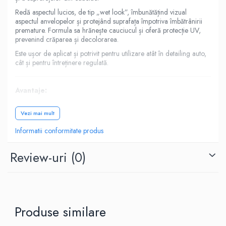
Redă aspectul lucios, de tip „wet look”, îmbunătățind vizual
aspectul anvelopelor și protejând suprafața împotriva îmbătrânirii
premature. Formula sa hrănește cauciucul și oferă protecție UV,
prevenind crăparea și decolorarea.
Este ușor de aplicat și potrivit pentru utilizare atât în detailing auto,
cât și pentru întreținere regulată.
Avantaje:
Efect lucios tip „wet look”
Vezi mai mult
Protecție UV împotriva degradării
Informatii conformitate produs
Hrănește și protejează cauciucul
Aplicare rapidă și uniformă
Review-uri
(0)
Potrivit pentru toate tipurile de anvelope
Specificații tehnice:
Producător: AI Perfect
Produse similare
Cod produs: 100AIPCTS750
Tip produs: spray anvelope