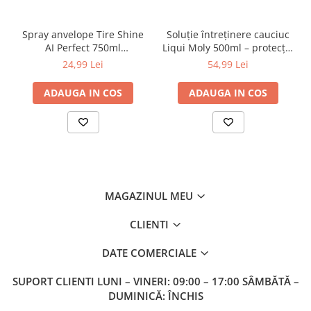
Spray anvelope Tire Shine
Soluție întreținere cauciuc
AI Perfect 750ml
Liqui Moly 500ml – protecție
(100AIPCTS750) – luciu și
și elasticitate
24,99 Lei
54,99 Lei
protecție UV
ADAUGA IN COS
ADAUGA IN COS
MAGAZINUL MEU
CLIENTI
DATE COMERCIALE
SUPORT CLIENTI
LUNI – VINERI: 09:00 – 17:00 SÂMBĂTĂ –
DUMINICĂ: ÎNCHIS