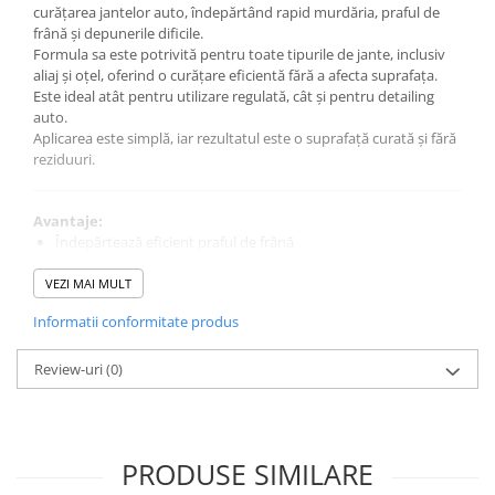
0W12
curățarea jantelor auto, îndepărtând rapid murdăria, praful de
frână și depunerile dificile.
0W20
Formula sa este potrivită pentru toate tipurile de jante, inclusiv
aliaj și oțel, oferind o curățare eficientă fără a afecta suprafața.
0W30
Este ideal atât pentru utilizare regulată, cât și pentru detailing
0W40
auto.
Aplicarea este simplă, iar rezultatul este o suprafață curată și fără
10W40
reziduuri.
5W20
5W30
Avantaje:
Îndepărtează eficient praful de frână
5W40
Potrivit pentru jante aliaj și oțel
Curățare rapidă fără urme
Ulei Transmisie
VEZI MAI MULT
Ușor de aplicat
Informatii conformitate produs
Ideal pentru întreținere și detailing
Review-uri
(0)
Specificații tehnice:
Producător: AI Perfect
Cod produs: 100AIPCWC750
Tip produs: soluție curățare jante
PRODUSE SIMILARE
Cantitate: 750 ml
Utilizare: jante auto (aliaj și oțel)