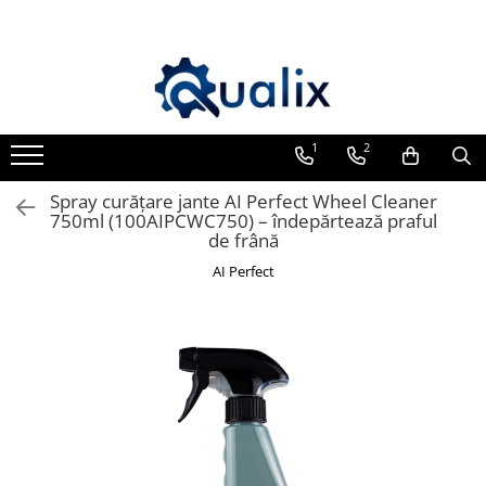
Toate Produsele
Lichide Auto
Adblue
1
2
Antigel
Spray curățare jante AI Perfect Wheel Cleaner
Solutii Parbriz
750ml (100AIPCWC750) – îndepărtează praful
de frână
Lichid frana
AI Perfect
Aditivi
Aditivi AdBlue
Aditivi Ulei
Adtitivi combustibil
Soluții de Curățare
Curățare DPF
Becuri Auto