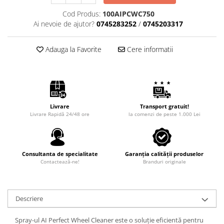
Intretinere Auto
Cod Produs:
100AIPCWC750
Chimice Auto
Ai nevoie de ajutor?
0745283252
/
0745203317
Etansanti Auto
Lubrifianti Multifunctionali
Adauga la Favorite
Cere informatii
Solutii curatare componente
mecanice
Spray frane/ambreiaj
Vaseline si Unsori Auto
Cosmetica Auto
Livrare
Transport gratuit!
Livrare Rapidă 24/48 ore
la comenzi de peste 1.000 Lei
Bureti,Lavete,Accesorii
Intretinere exterior
Intretinere interior
Consultanta de specialitate
Garanția calității produselor
Jante si Anvelope
Contactează-ne!
Branduri originale
Odorizante Auto
Siguranta Auto
Descriere
Kituri siguranta
Ulei Motor
Spray-ul AI Perfect Wheel Cleaner este o soluție eficientă pentru