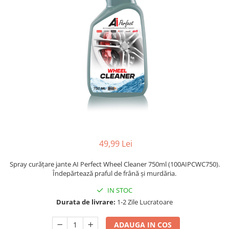
Adaptoare LED
Anulatoare eoare LED
Auxiliare Halogen
Auxiliare LED
Halogen
LED
LED Omologat RAR
Xenon
Echipamente Service
49,99 Lei
Compresoare portabile
Intretinere baterie si sisteme
Spray curățare jante AI Perfect Wheel Cleaner 750ml (100AIPCWC750).
electrice
Îndepărtează praful de frână și murdăria.
Truse de Scule
IN STOC
Durata de livrare:
1-2 Zile Lucratoare
Vopsitorie
Restaurare Faruri
ADAUGA IN COS