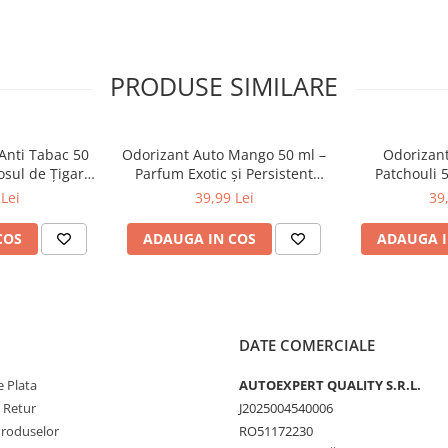
PRODUSE SIMILARE
Anti Tabac 50
Odorizant Auto Mango 50 ml –
Odorizant
osul de Țigară
Parfum Exotic și Persistent
Patchouli 
ză Interiorul
pentru Interior Auto
Elegant și P
Lei
39,99 Lei
39
Inte
COS
ADAUGA IN COS
ADAUGA I
DATE COMERCIALE
 Plata
AUTOEXPERT QUALITY S.R.L.
e Retur
J2025004540006
Produselor
RO51172230