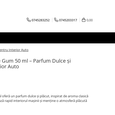
0745283252
0745203317
0,00
entru Interior Auto
 Gum 50 ml – Parfum Dulce și
rior Auto
oferă un parfum dulce și plăcut, inspirat de aroma clasică
 rapid interiorul mașinii și menține o atmosferă plăcută