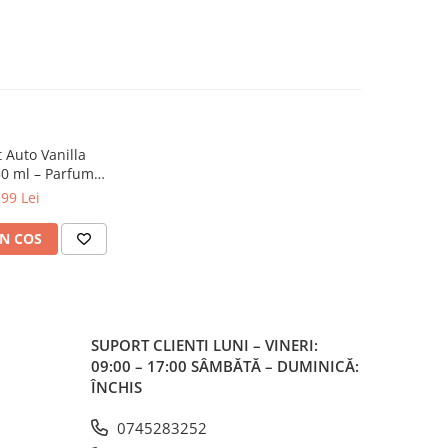
 Auto Vanilla
50 ml – Parfum
ersistent pentru
,99 Lei
rior Auto
N COS
SUPORT CLIENTI
LUNI – VINERI:
09:00 – 17:00 SÂMBĂTĂ – DUMINICĂ:
ÎNCHIS
0745283252