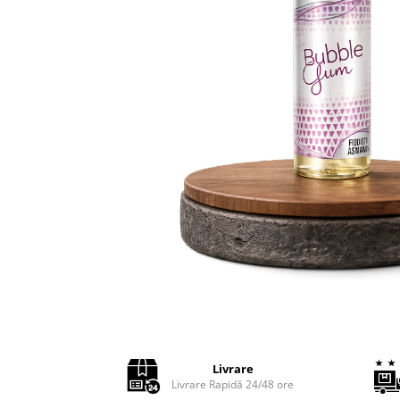
Adaptoare LED
Anulatoare eoare LED
Auxiliare Halogen
Auxiliare LED
Halogen
LED
LED Omologat RAR
Xenon
Echipamente Service
Compresoare portabile
Intretinere baterie si sisteme
electrice
Truse de Scule
Vopsitorie
Livrare
Restaurare Faruri
Livrare Rapidă 24/48 ore