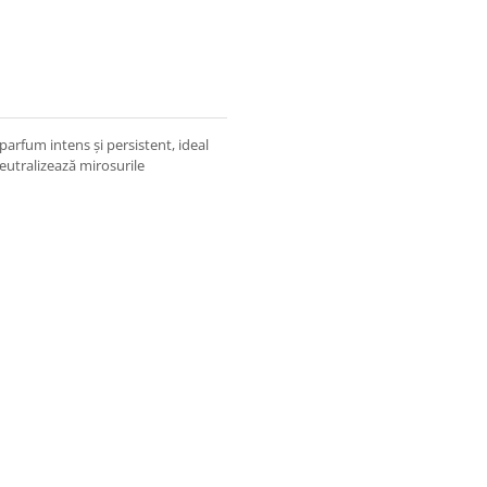
rfum intens și persistent, ideal
neutralizează mirosurile
țiul dorit. Ajustați intensitatea