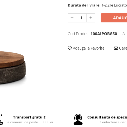
Durata de livrare:
1-2 Zile Lucrat
ADAUG
Cod Produs:
100AIPOBG50
Ai
Adauga la Favorite
Cere 
Transport gratuit!
Consultanta de specia
la comenzi de peste 1.000 Lei
Contactează-ne!