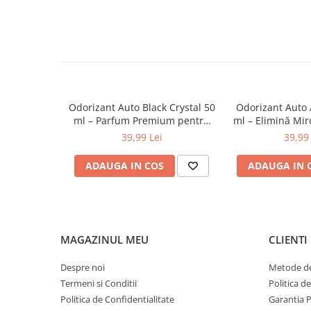
Specificații tehnice:
0W12
Cantitate: 50 ml
0W20
Cod produs: 100AIPOBG50
Tip produs: odorizant auto spray
0W30
Aromă: Bubble Gum
0W40
Producător: AIPERFECT
Fabricat în România
10W40
Odorizant Auto Black Crystal 50
Odorizant Auto 
5W20
ml – Parfum Premium pentru
ml – Elimină Mir
Interior Auto
și Improspătea
5W30
39,99 Lei
39,99 
5W40
ADAUGA IN COS
ADAUGA IN 
Ulei Transmisie
MAGAZINUL MEU
CLIENTI
Despre noi
Metode de
Termeni si Conditii
Politica d
Politica de Confidentialitate
Garantia 