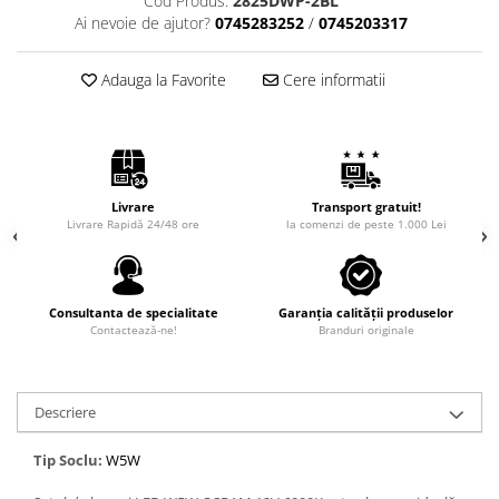
Cod Produs:
2825DWP-2BL
Ai nevoie de ajutor?
0745283252
/
0745203317
Adauga la Favorite
Cere informatii
Livrare
Transport gratuit!
Livrare Rapidă 24/48 ore
la comenzi de peste 1.000 Lei
Consultanta de specialitate
Garanția calității produselor
Contactează-ne!
Branduri originale
Descriere
Tip Soclu:
W5W