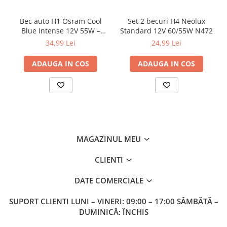
Bec auto H1 Osram Cool
Set 2 becuri H4 Neolux
Blue Intense 12V 55W –
Standard 12V 60/55W N472
lumină albă 5000K, +100%
34,99 Lei
24,99 Lei
vizibilitate
ADAUGA IN COS
ADAUGA IN COS
MAGAZINUL MEU
CLIENTI
DATE COMERCIALE
SUPORT CLIENTI
LUNI – VINERI: 09:00 – 17:00 SÂMBĂTĂ –
DUMINICĂ: ÎNCHIS