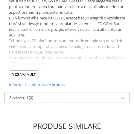
Setul de becuri LED W5W OSRAM 12V 6000K este alegerea ideală
pentru modernizarea iluminării auxiliare a mașinii tale, oferind un
aspect premium și eficiență ridicată.
Cu o lumină albă rece de 6000K, aceste becuri asigură o vizibilitate
clară și un design modern, apropiat de sistemele LED OEM. Sunt
ideale pentru iluminare poziție, interior, număr sau alte aplicații
auxiliare.
Tehnologia LED oferă un consum redus de energie și o durată de
viață extinsă comparativ cu becurile halogen clasice, reducând
necesitatea înlocuirii frecvente.
Montajul este simplu și rapid, compatibil cu soclul standard W5W
(T10), fără modificări.
VEZI MAI MULT
Avantaje:
Informatii conformitate produs
Lumină albă rece 6000K
Aspect modern tip LED OEM
Consum redus de energie
Review-uri
(0)
Durată de viață extinsă
Montaj rapid plug & play
Ideal pentru poziție, interior, număr
Pentru unele vehicule cu sistem CANBUS poate fi necesar
PRODUSE SIMILARE
adaptor pentru eliminarea erorilor de bord.