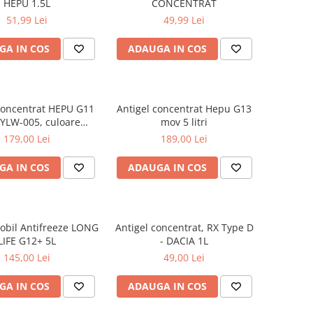
HEPU 1.5L
CONCENTRAT
51,99 Lei
49,99 Lei
GA IN COS
ADAUGA IN COS
concentrat HEPU G11
Antigel concentrat Hepu G13
YLW-005, culoare
mov 5 litri
en, volum 5 litri
179,00 Lei
189,00 Lei
GA IN COS
ADAUGA IN COS
obil Antifreeze LONG
Antigel concentrat, RX Type D
LIFE G12+ 5L
- DACIA 1L
145,00 Lei
49,00 Lei
GA IN COS
ADAUGA IN COS