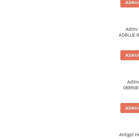
ADAUG
Adaptoare LED
Anulatoare eoare LED
Auxiliare Halogen
Aditiv 
Auxiliare LED
ADBLUE R
Halogen
LED
ADAUG
LED Omologat RAR
Xenon
Echipamente Service
Aditi
0889081
Compresoare portabile
Intretinere baterie si sisteme
electrice
ADAUG
Truse de Scule
Vopsitorie
Restaurare Faruri
Antigel 