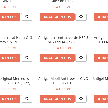
GRN 1.5L
Albastru, 1.5L
54,99 Lei
49,99 Lei
A IN COS
ADAUGA IN COS
ADAU
concentrat Hepu G13
Antigel concentrat verde HEPU
Antigel 
mov 1.5 litri
5L – P999-GRN-005
P999-
galb
59,99 Lei
149,00 Lei
A IN COS
ADAUGA IN COS
ADAU
 original Mercedes-
Antigel Mobil Antifreeze LONG
Antigel M
5 / 325.6 G40, Roz, 1
LIFE G12+ 1L
Litru
95,00 Lei
40,00 Lei
A IN COS
ADAUGA IN COS
ADAU