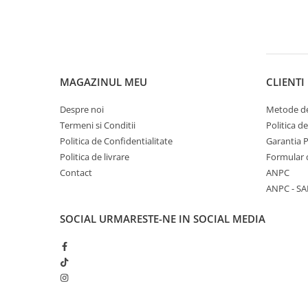
0W12
0W20
0W30
0W40
MAGAZINUL MEU
CLIENTI
10W40
Despre noi
Metode de
5W20
Termeni si Conditii
Politica d
5W30
Politica de Confidentialitate
Garantia 
5W40
Politica de livrare
Formular 
Contact
ANPC
Ulei Transmisie
ANPC - SA
SOCIAL
URMARESTE-NE IN SOCIAL MEDIA