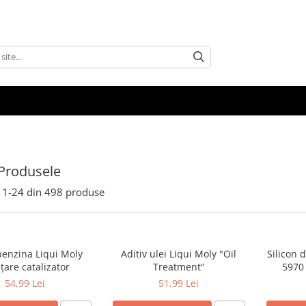
Produsele
1-
24
din
498
produse
benzina Liqui Moly
Aditiv ulei Liqui Moly "Oil
Silicon 
țare catalizator
Treatment"
5970 
Garnitu
54,99 Lei
51,99 Lei
-50°C 
Minute