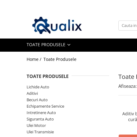
Toate Produsele
Lichide Auto
Adblue
TOATE PRODUSELE
Antigel
Home /
Toate Produsele
Solutii Parbriz
Lichid frana
Toate 
TOATE PRODUSELE
Aditivi
Afiseaza:
Aditivi AdBlue
Lichide Auto
Aditivi
Aditivi Ulei
Becuri Auto
Adtitivi combustibil
Echipamente Service
Intretinere Auto
Aditiv 
Soluții de Curățare
Siguranta Auto
cură
Curățare DPF
Ulei Motor
Ulei Transmisie
Becuri Auto