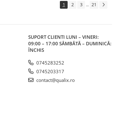
1
2
3
21
...
SUPORT CLIENTI
LUNI – VINERI:
09:00 – 17:00 SÂMBĂTĂ – DUMINICĂ:
ÎNCHIS
0745283252
0745203317
contact@qualix.ro