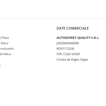
DATE COMERCIALE
 Plata
AUTOEXPERT QUALITY S.R.L.
e Retur
J2025004540006
Produselor
RO51172230
de Retur
STR. CUZA VODĂ
Curtea de Arges, Arges
L