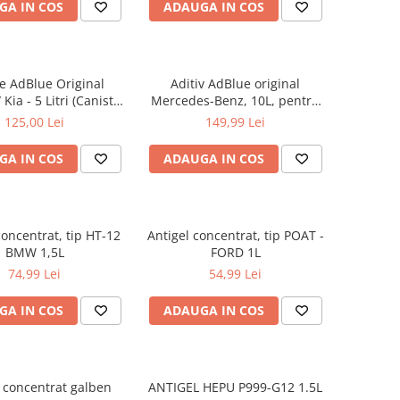
GA IN COS
ADAUGA IN COS
ie AdBlue Original
Aditiv AdBlue original
Kia - 5 Litri (Canistra
Mercedes-Benz, 10L, pentru
cu Picurator)
motoarele diesel Euro 6
125,00 Lei
149,99 Lei
GA IN COS
ADAUGA IN COS
concentrat, tip HT-12
Antigel concentrat, tip POAT -
BMW 1,5L
FORD 1L
74,99 Lei
54,99 Lei
GA IN COS
ADAUGA IN COS
l concentrat galben
ANTIGEL HEPU P999-G12 1.5L