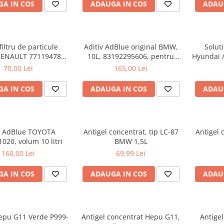
A IN COS
ADAUGA IN COS
ADAU
filtru de particule
Aditiv AdBlue original BMW,
Solut
ENAULT 7711947890
10L, 83192295606, pentru
Hyundai / 
- 5 Litri
motoarele diesel Euro 6
70,00 Lei
165,00 Lei
A IN COS
ADAUGA IN COS
ADAU
v AdBlue TOYOTA
Antigel concentrat, tip LC-87
Antigel 
020, volum 10 litri
BMW 1,5L
160,00 Lei
69,99 Lei
A IN COS
ADAUGA IN COS
ADAU
Hepu G11 Verde P999-
Antigel concentrat Hepu G11,
Antige