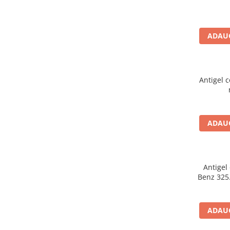
Intretinere Auto
Chimice Auto
Etansanti Auto
ADAUG
Lubrifianti Multifunctionali
Solutii curatare componente
mecanice
Antigel 
Spray frane/ambreiaj
Vaseline si Unsori Auto
Cosmetica Auto
ADAUG
Bureti,Lavete,Accesorii
Intretinere exterior
Intretinere interior
Jante si Anvelope
Antigel
Benz 325.
Odorizante Auto
Siguranta Auto
Kituri siguranta
ADAUG
Ulei Motor