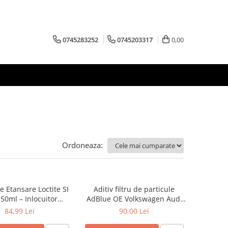
0745283252
0745203317
0,00
Ordoneaza:
de Etansare Loctite SI
Aditiv filtru de particule
50ml – Inlocuitor
AdBlue OE Volkswagen Audi
ri Flanse, Rezistent
Seat Skoda 5L
84,99 Lei
90,00 Lei
/ +200°C, Uscare 25
, Metal si Plastic