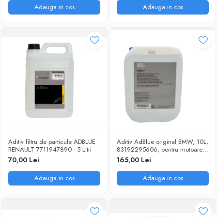
Adauga in cos
Adauga in cos
Aditiv filtru de particule ADBLUE
Aditiv AdBlue original BMW, 10L,
RENAULT 7711947890 - 5 Litri
83192295606, pentru motoarele
diesel Euro 6
70,00 Lei
165,00 Lei
Adauga in cos
Adauga in cos