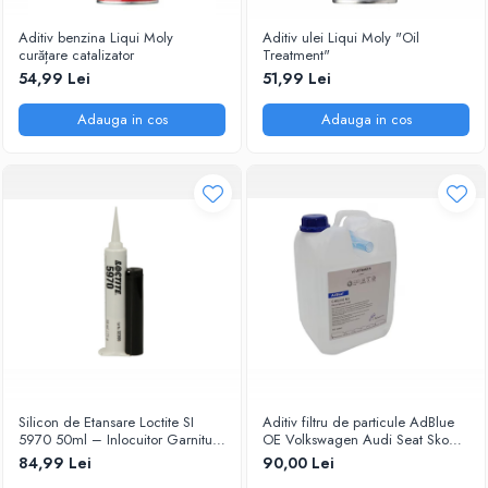
Aditiv benzina Liqui Moly
Aditiv ulei Liqui Moly "Oil
curățare catalizator
Treatment"
54,99 Lei
51,99 Lei
Adauga in cos
Adauga in cos
Silicon de Etansare Loctite SI
Aditiv filtru de particule AdBlue
5970 50ml – Inlocuitor Garnituri
OE Volkswagen Audi Seat Skoda
Flanse, Rezistent -50°C / +200°C,
5L
84,99 Lei
90,00 Lei
Uscare 25 Minute, Metal si Plastic