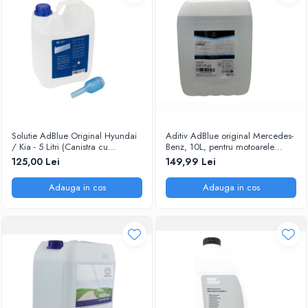
Solutie AdBlue Original Hyundai
Aditiv AdBlue original Mercedes-
/ Kia - 5 Litri (Canistra cu
Benz, 10L, pentru motoarele
Picurator)
diesel Euro 6
125,00 Lei
149,99 Lei
Adauga in cos
Adauga in cos