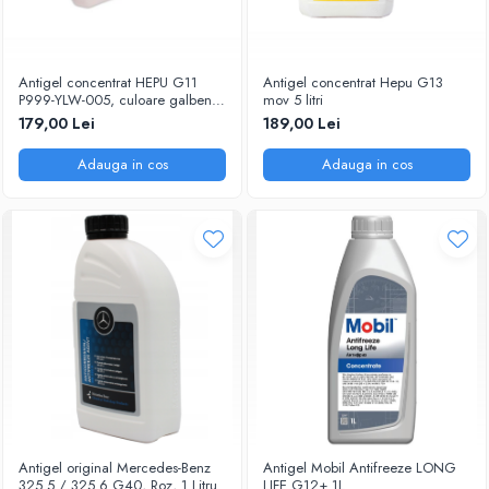
Antigel concentrat HEPU G11
Antigel concentrat Hepu G13
P999-YLW-005, culoare galben,
mov 5 litri
volum 5 litri
179,00 Lei
189,00 Lei
Adauga in cos
Adauga in cos
Antigel original Mercedes-Benz
Antigel Mobil Antifreeze LONG
325.5 / 325.6 G40, Roz, 1 Litru
LIFE G12+ 1L