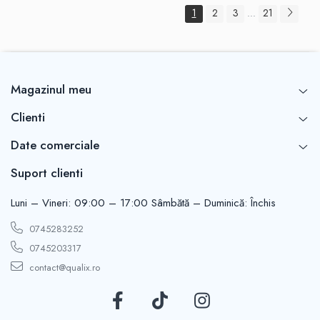
1
2
3
21
...
Magazinul meu
Clienti
Date comerciale
Suport clienti
Luni – Vineri: 09:00 – 17:00 Sâmbătă – Duminică: Închis
0745283252
0745203317
contact@qualix.ro