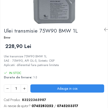
Ulei transmisie 75W90 BMW 1L
Bmw
228,90 Lei
Ulei transmisie 75W90 BMW 1L
SAE : 75W90, API GL-5, Sintetic OSP
Aplicatii: diferential fara patinare limitata
IN STOC
Durata de livrare:
1-3
Adauga in cos
Cod Produs:
83222365987
Ai nevoie de ajutor?
0745283252
/
0745203317