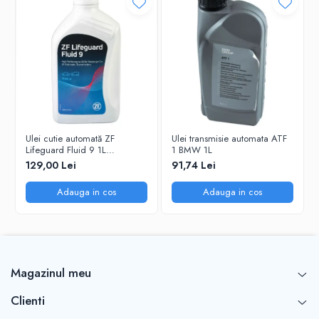
Ulei cutie automată ZF
Ulei transmisie automata ATF
Lifeguard Fluid 9 1L
1 BMW 1L
(AA01.500.001) – ATF ZF
129,00 Lei
91,74 Lei
8/9HP, OEM
Adauga in cos
Adauga in cos
Magazinul meu
Clienti