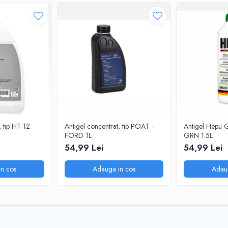
, tip HT-12
Antigel concentrat, tip POAT -
Antigel Hepu 
FORD 1L
GRN 1.5L
54,99 Lei
54,99 Lei
n cos
Adauga in cos
Adau