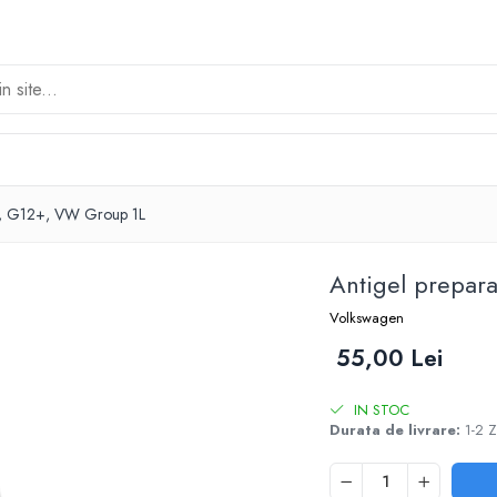
O, G12+, VW Group 1L
Antigel prepa
Volkswagen
55,00 Lei
IN STOC
Durata de livrare:
1-2 Z