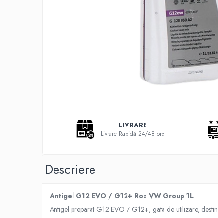
Adaptoare LED
Anulatoare eoare LED
Auxiliare Halogen
Auxiliare LED
Halogen
LED
LED Omologat RAR
Xenon
LIVRARE
Echipamente Service
Livrare Rapidă 24/48 ore
Compresoare portabile
Intretinere baterie si sisteme
electrice
Descriere
Truse de Scule
Vopsitorie
Antigel G12 EVO / G12+ Roz VW Group 1L
Antigel preparat G12 EVO / G12+, gata de utilizare, desti
Restaurare Faruri