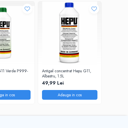
G11 Verde P999-
Antigel concentrat Hepu G11,
Antigel co
Albastru, 1.5L
1.5L
49,99 Lei
51,99 Le
ga in cos
Adauga in cos
A