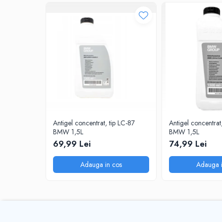
0W20
0W30
0W40
10W40
5W20
5W30
5W40
Ulei Transmisie
Antigel concentrat, tip LC-87
Antigel concentrat
BMW 1,5L
BMW 1,5L
69,99 Lei
74,99 Lei
Adauga in cos
Adauga i