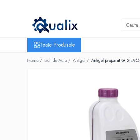
Toate Produsele
Lichide Auto
Adblue
Toate Produsele
Antigel
Home /
Lichide Auto /
Antigel /
Antigel preparat G12 EV
Solutii Parbriz
Lichid frana
Aditivi
Aditivi AdBlue
Aditivi Ulei
Adtitivi combustibil
Soluții de Curățare
Curățare DPF
Becuri Auto