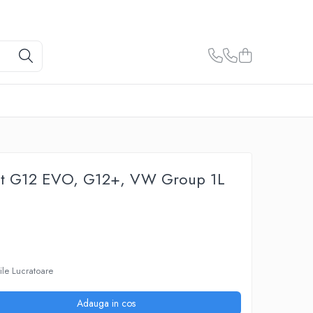
rat G12 EVO, G12+, VW Group 1L
ile Lucratoare
Adauga in cos