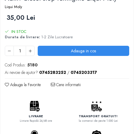
Liqui Moly
35,00 Lei
IN STOC
Durata de livrare:
1-2 Zile Lucratoare
Adauga in cos
Cod Produs:
5180
Ai nevoie de ajutor?
0745283252
/
0745203317
Adauga la Favorite
Cere informatii
LIVRARE
TRANSPORT GRATUIT!
Livrare Rapidă 24/48 ore
la comenzi de peste 1.000 Lei