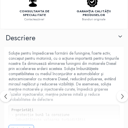
CONSULTANTA DE
GARANȚIA CALITĂȚII
SPECIALITATE
PRODUSELOR
Contactează-ne!
Branduri originale
Descriere
Soluţie pentru împiedicarea formării de funingine, foarte activ,
conceput pentru motorină, cu o acţiune importantă pentru timpurile
noastre. Ea diminuează eliminarea funinginii din motoarele Diesel
prin accelerarea arderii acesteia. Soluţia îmbunătăţeste
compatibilitatea cu mediul înconjurător a automobilelor şi
autocamioanelor cu motoare Diesel, reducând poluarea, evitând
mirosul neplăcut şi reducerea vizibilităţii. De asemenea, soluţia
menţine motoarele şi injectoarele curate, împiedică griparea
duzelor injectoarelor, menţine puterea initială şi reduce
probabilitatea de defectare.
Proprietăți
- protecție bună la coroziune

- îmbunătățește valoarea turbidității

- fără poluare pentru mediu
