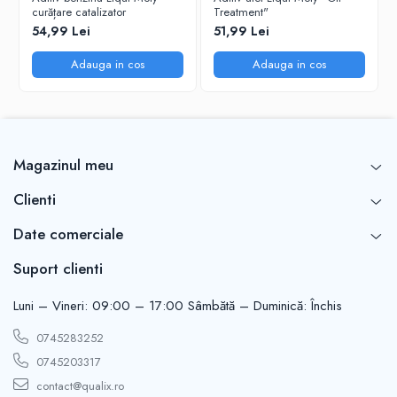
curățare catalizator
Treatment"
150 ml de soluţie sunt suficienți pentru 50 l de motorină,
54,99 Lei
51,99 Lei
realimentare în rezervorul de motorină.
Adauga in cos
Adauga in cos
Ambalaje disponibile
150 ml Art. nr. 5180
Magazinul meu
Clienti
Date comerciale
Suport clienti
Luni – Vineri: 09:00 – 17:00 Sâmbătă – Duminică: Închis
0745283252
0745203317
contact@qualix.ro