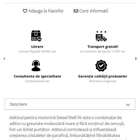
Adauga la Favorite
Cere informatii
Livrare
Transport gratuit!
Livrare Rapidă 24/48 ore
la comenzi de peste 1.000 Lei
Consultanta de specialitate
Garanția calității produselor
Contactează-ne!
Branduri originale
Descriere
Aditivul pentru motorină Diesel fließ-fit este o combinaţie de
aditivi cu greutate moleculară mare şi fără conţinut de cenuşă,
într-un lichid purtător. Aditivul controlează şi influenţează
creşterea cristalelor de parafină, îmbunătăţind filtrabilitatea