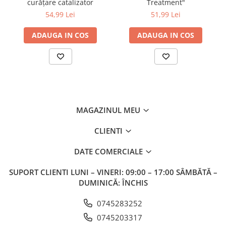
curățare catalizator
Treatment"
în rezervorul de carburant înainte de gelificare (în jur de
54,99 Lei
51,99 Lei
Pentru a obţine eficienţa maximă, este neapărat necesar a 
ADAUGA IN COS
ADAUGA IN COS
cristalizării, pentru a evita separarea parafinei .

Compatibil cu toate și motorinele convenționale cu un conț
de combustibil. Testat pentru compatibilitatea cu turbocomp
Notă: Sensibil la îngheț; prin urmare, păstrați peste 0 ° 
MAGAZINUL MEU
CLIENTI
DATE COMERCIALE
SUPORT CLIENTI
LUNI – VINERI: 09:00 – 17:00 SÂMBĂTĂ –
DUMINICĂ: ÎNCHIS
0745283252
0745203317