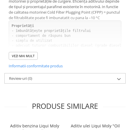
motorinei şi proprietăţile de curgere. Eficienţa aditivului depinde
de tipul şi procentajul parafinei existente în motorină. In functie
de calitatea motorinei Cold Filter Plugging Point (CFPP) = punctul
de filtrabilitate poate fi imbunatatit cu pana la –10 °C
Proprietăți
- îmbunătățește proprietățile filtrului

- comportament de răspuns bun

- simplu de utilizat

- adecvat tuturor combustibililor diesel (grade diesel vara
- amestecare de sine

- asigură fucționarea optimă iarna, care altfel ar fi afect
VEZI MAI MULT
- potrivit pentru Euro 6

Informatii conformitate produs
Caracteristici tehnice:
Culoare                                     deschisă, limpe
Review-uri
(0)
Densitate la 20ºC                     0,813 g/cm³ 

Punct de inflamabilitate:           63 °C

Îmbunătăţirea filtrabilităţii         până la -10°C, în fun
Dozare                                     1:330, 150 ml a
Miros                                        caracteristic

PRODUSE SIMILARE
Formă                                       lichid

Vâscozitatea la  40 °C             <7 mm²/s

Domeniu de aplicare:
Pentru toate tipurile de motorină în vederea exploatării s
Aditiv benzina Liqui Moly
Aditiv ulei Liqui Moly "Oil
autobuzelor, utilajelor din domeniul construcţiilor şi a m