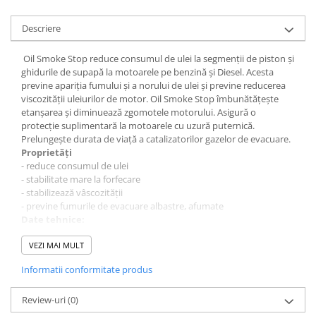
0W12
Descriere
0W20
0W30
Oil Smoke Stop reduce consumul de ulei la segmenții de piston şi
ghidurile de supapă la motoarele pe benzină şi Diesel. Acesta
0W40
previne apariţia fumului şi a norului de ulei şi previne reducerea
10W40
viscozităţii uleiurilor de motor. Oil Smoke Stop îmbunătăţeşte
etanşarea şi diminuează zgomotele motorului. Asigură o
5W20
protecţie suplimentară la motoarele cu uzură puternică.
5W30
Prelungeşte durata de viaţă a catalizatorilor gazelor de evacuare.
Proprietăți
5W40
- reduce consumul de ulei
- stabilitate mare la forfecare
Ulei Transmisie
- stabilizează vâscozității
- previne fumurile de evacuare albastre, afumate
Date tehnice:
Culoare galben
Aspect lichid vâscos
VEZI MAI MULT
Densitate la 20°C 0,852 g/ml
Informatii conformitate produs
Vâscozitatea la 40°C 1493 mm²/s
Punct de inflamabilitate 120 °C
Miros caracteristic
Review-uri
(0)
Formă lichid