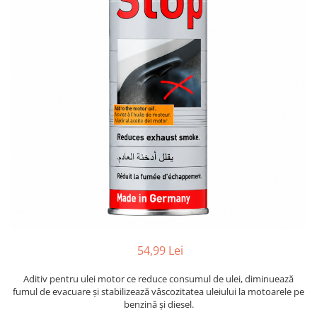
Adaptoare LED
Anulatoare eoare LED
Auxiliare Halogen
Auxiliare LED
Halogen
LED
LED Omologat RAR
Xenon
Echipamente Service
Compresoare portabile
Intretinere baterie si sisteme
electrice
54,99 Lei
Truse de Scule
Aditiv pentru ulei motor ce reduce consumul de ulei, diminuează
Vopsitorie
fumul de evacuare și stabilizează vâscozitatea uleiului la motoarele pe
Restaurare Faruri
benzină și diesel.