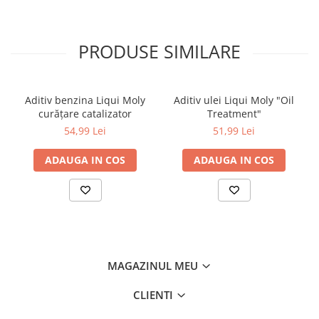
Domenii de utilizare:
Pentru toate motoarele pe benzină şi Diesel. Compatibil cu toate
uleiurile de motor uzuale. Nu este adecvat pentru utilizarea la
PRODUSE SIMILARE
motociclete cu
transmisie în baie de ulei. Nu este recomandat pentru vehiculele
echipate cu filtru de particule (DPF).
Aditiv benzina Liqui Moly
Aditiv ulei Liqui Moly "Oil
Mod de utilizare:
curățare catalizator
Treatment"
Conţinutul dozei de 300 ml este suficient pentru 5 L de ulei de
54,99 Lei
51,99 Lei
motor. După efectuarea amestecului se lasă motorul la relanti,
pentru a se încălzi. Produsul poate fi adăugat în orice moment.
ADAUGA IN COS
ADAUGA IN COS
Ambalaje disponibile
300 ml Art. nr. 2122
MAGAZINUL MEU
CLIENTI