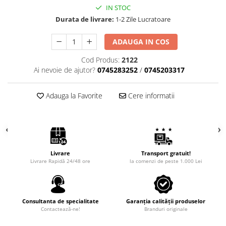
Intretinere Auto
IN STOC
Chimice Auto
Durata de livrare:
1-2 Zile Lucratoare
Etansanti Auto
ADAUGA IN COS
Lubrifianti Multifunctionali
Solutii curatare componente
Cod Produs:
2122
mecanice
Ai nevoie de ajutor?
0745283252
/
0745203317
Spray frane/ambreiaj
Vaseline si Unsori Auto
Adauga la Favorite
Cere informatii
Cosmetica Auto
Bureti,Lavete,Accesorii
Intretinere exterior
Intretinere interior
Livrare
Transport gratuit!
Livrare Rapidă 24/48 ore
la comenzi de peste 1.000 Lei
Jante si Anvelope
Odorizante Auto
Siguranta Auto
Consultanta de specialitate
Garanția calității produselor
Kituri siguranta
Contactează-ne!
Branduri originale
Ulei Motor