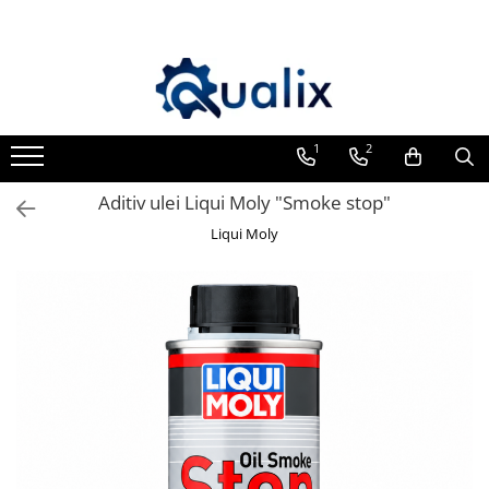
Toate Produsele
Lichide Auto
Adblue
1
2
Antigel
Aditiv ulei Liqui Moly "Smoke stop"
Solutii Parbriz
Liqui Moly
Lichid frana
Aditivi
Aditivi AdBlue
Aditivi Ulei
Adtitivi combustibil
Soluții de Curățare
Curățare DPF
Becuri Auto