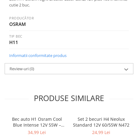
cutie 2 buc.
PRODUCĂTOR
OSRAM
TIP BEC
H11
Informatii conformitate produs
Review-uri
(0)
PRODUSE SIMILARE
Bec auto H1 Osram Cool
Set 2 becuri H4 Neolux
Blue Intense 12V 55W –
Standard 12V 60/55W N472
lumină albă 5000K, +100%
34,99 Lei
24,99 Lei
vizibilitate