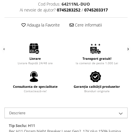
Cod Produs:
64211NL-DUO
Ai nevoie de ajutor?
0745283252
/
0745203317
Adauga la Favorite
Cere informatii
Livrare
Transport gratuit!
Livrare Rapidă 24/48 ore
la comenzi de peste 1.000 Lei
Consultanta de specialitate
Garanția calității produselor
Contactează-ne!
Branduri originale
Descriere
Tip Soclu:
H11
Bec H11 Osram Night Breaker Laser Gen2, 12V plus 150% lumina,