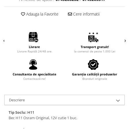
Adauga la Favorite
Cere informatii
Livrare
Transport gratuit!
Livrare Rapidă 24/48 ore
la comenzi de peste 1.000 Lei
Consultanta de specialitate
Garanția calității produselor
Contactează-ne!
Branduri originale
Descriere
Tip Soclu:
H11
Bec H11 Osram Original, 12V cutie 1 buc.