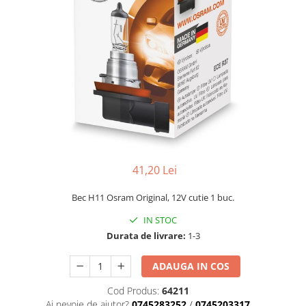
41,20 Lei
Bec H11 Osram Original, 12V cutie 1 buc.
IN STOC
Durata de livrare:
1-3
ADAUGA IN COS
Cod Produs:
64211
Ai nevoie de ajutor?
0745283252
/
0745203317