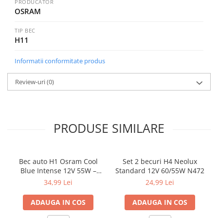
PRODUCĂTOR
OSRAM
TIP BEC
H11
Informatii conformitate produs
Review-uri
(0)
PRODUSE SIMILARE
Bec auto H1 Osram Cool
Set 2 becuri H4 Neolux
Blue Intense 12V 55W –
Standard 12V 60/55W N472
lumină albă 5000K, +100%
34,99 Lei
24,99 Lei
vizibilitate
ADAUGA IN COS
ADAUGA IN COS