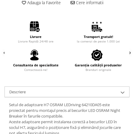
Adauga la Favorite
Cere informatii
Livrare
Transport gratuit!
Livrare Rapidă 24/48 ore
la comenzi de peste 1.000 Lei
Consultanta de specialitate
Garanția calității produselor
Contactează-ne!
Branduri originale
Descriere
Setul de adaptoare H7 OSRAM LEDriving 64210DA05 este
proiectat pentru montajul precis al becurilor LED OSRAM Night
Breaker în farurile compatibile.
Aceste adaptoare permit instalarea corectă a becurilor LED în
soclul H7, asigurând o poziționare fixă și eliminând jocurile care
pot afecta fasciculul luminos.