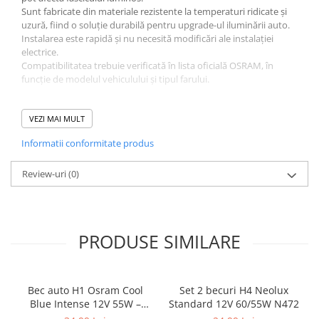
Sunt fabricate din materiale rezistente la temperaturi ridicate și
uzură, fiind o soluție durabilă pentru upgrade-ul iluminării auto.
Instalarea este rapidă și nu necesită modificări ale instalației
electrice.
Compatibilitatea trebuie verificată în lista oficială OSRAM, în
funcție de modelul vehiculului și tipul farului.
Avantaje:
VEZI MAI MULT
Fixare stabilă a becurilor LED H7
Informatii conformitate produs
Instalare rapidă, fără modificări
Compatibil cu OSRAM Night Breaker LED
Material rezistent la temperatură
Review-uri
(0)
Elimină vibrațiile și montajul incorect
Specificații tehnice:
PRODUSE SIMILARE
Tip produs: adaptor montaj LED
Compatibilitate: becuri LED H7 OSRAM
Cod produs: 64210DA05
Tip soclu: H7
Bec auto H1 Osram Cool
Set 2 becuri H4 Neolux
Cantitate: 2 buc
Blue Intense 12V 55W –
Standard 12V 60/55W N472
Producător: OSRAM
lumină albă 5000K, +100%