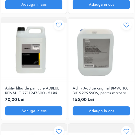
Adauga in cos
Adauga in cos
Aditiv filtru de particule ADBLUE
Aditiv AdBlue original BMW, 10L,
RENAULT 7711947890 - 5 Litri
83192295606, pentru motoarele
diesel Euro 6
70,00 Lei
165,00 Lei
Adauga in cos
Adauga in cos