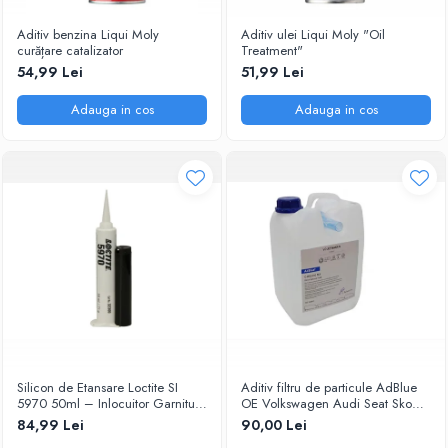
Aditiv benzina Liqui Moly
Aditiv ulei Liqui Moly "Oil
curățare catalizator
Treatment"
54,99 Lei
51,99 Lei
Adauga in cos
Adauga in cos
Silicon de Etansare Loctite SI
Aditiv filtru de particule AdBlue
5970 50ml – Inlocuitor Garnituri
OE Volkswagen Audi Seat Skoda
Flanse, Rezistent -50°C / +200°C,
5L
84,99 Lei
90,00 Lei
Uscare 25 Minute, Metal si Plastic