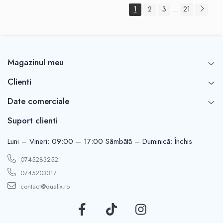
1
2
3
21
...
Magazinul meu
Clienti
Date comerciale
Suport clienti
Luni – Vineri: 09:00 – 17:00 Sâmbătă – Duminică: Închis
0745283252
0745203317
contact@qualix.ro