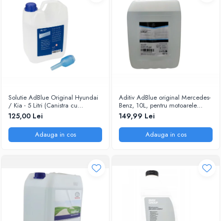
Solutie AdBlue Original Hyundai
Aditiv AdBlue original Mercedes-
/ Kia - 5 Litri (Canistra cu
Benz, 10L, pentru motoarele
Picurator)
diesel Euro 6
125,00 Lei
149,99 Lei
Adauga in cos
Adauga in cos