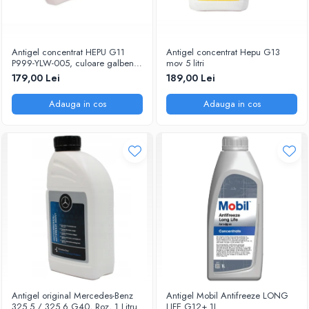
Antigel concentrat HEPU G11
Antigel concentrat Hepu G13
P999-YLW-005, culoare galben,
mov 5 litri
volum 5 litri
179,00 Lei
189,00 Lei
Adauga in cos
Adauga in cos
Antigel original Mercedes-Benz
Antigel Mobil Antifreeze LONG
325.5 / 325.6 G40, Roz, 1 Litru
LIFE G12+ 1L