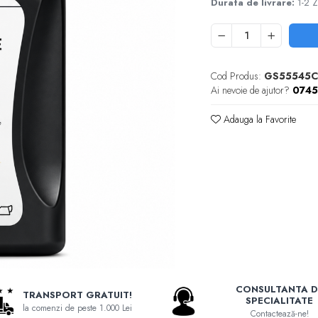
Durata de livrare:
1-2 Z
Cod Produs:
GS55545C
Ai nevoie de ajutor?
074
Adauga la Favorite
CONSULTANTA D
TRANSPORT GRATUIT!
SPECIALITATE
la comenzi de peste 1.000 Lei
Contactează-ne!