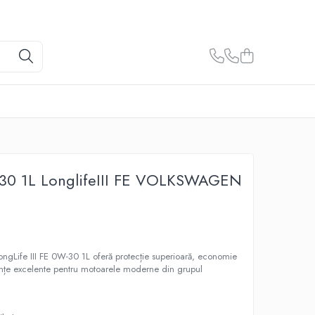
-30 1L LonglifeIII FE VOLKSWAGEN
ngLife III FE 0W-30 1L oferă protecție superioară, economie
anțe excelente pentru motoarele moderne din grupul