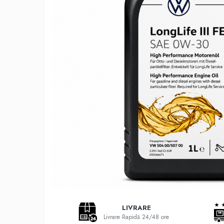
Adaptoare LED
Anulatoare eoare LED
Auxiliare Halogen
Auxiliare LED
Halogen
LED
LED Omologat RAR
Xenon
Echipamente Service
Compresoare portabile
Intretinere baterie si sisteme
electrice
Truse de Scule
Vopsitorie
LIVRARE
Restaurare Faruri
Livrare Rapidă 24/48 ore