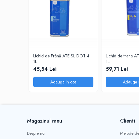
0W20
0W30
0W40
10W40
5W20
5W30
Lichid de Frână ATE SL DOT 4
Lichid de frana 
1L
1L
5W40
45,54 Lei
59,71 Lei
Ulei Transmisie
Adauga in cos
Adauga i
Magazinul meu
Clienti
Despre noi
Metode de