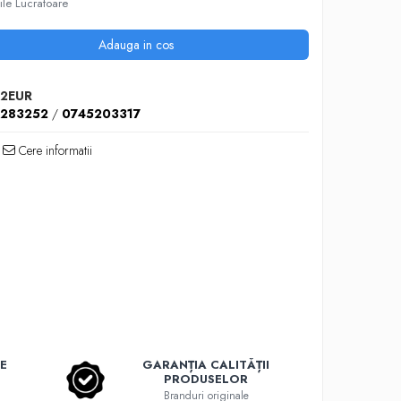
ile Lucratoare
Adauga in cos
2EUR
5283252
/
0745203317
Cere informatii
E
GARANȚIA CALITĂȚII
PRODUSELOR
Branduri originale