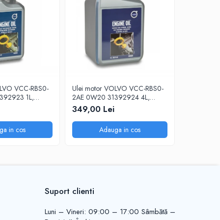
OLVO VCC-RBS0-
Ulei motor VOLVO VCC-RBS0-
Ulei moto
392923 1L,
2AE 0W20 31392924 4L,
1L (771194
 diesel/benzina
pentru motoare diesel/benzina
pentru Ren
349,00 Lei
79,00 Le
ga in cos
Adauga in cos
A
Suport clienti
Luni – Vineri: 09:00 – 17:00 Sâmbătă –