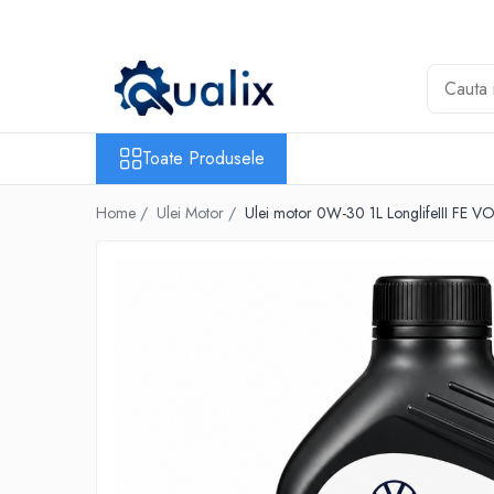
Toate Produsele
Lichide Auto
Adblue
Toate Produsele
Antigel
Home /
Ulei Motor /
Ulei motor 0W-30 1L LonglifeIII F
Solutii Parbriz
Lichid frana
Aditivi
Aditivi AdBlue
Aditivi Ulei
Adtitivi combustibil
Soluții de Curățare
Curățare DPF
Becuri Auto