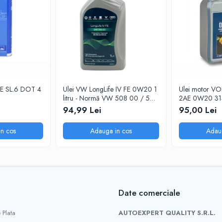
ATE SL.6 DOT 4
Ulei VW LongLife IV FE 0W20 1
Ulei motor V
litru - Normă VW 508 00 / 509
2AE 0W20 31
00
pentru motoare
94,99 Lei
95,00 Lei
n cos
Adauga in cos
Adau
Date comerciale
 Plata
AUTOEXPERT QUALITY S.R.L.