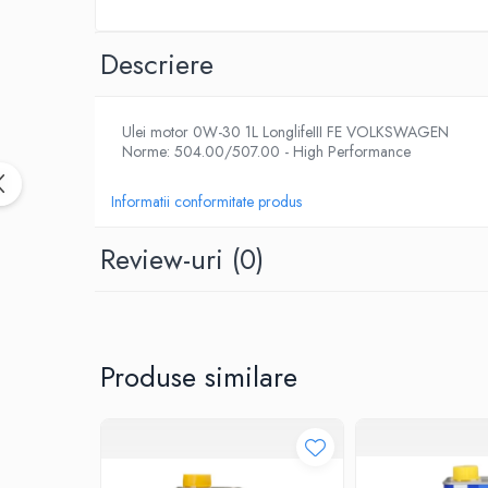
Intretinere Auto
Chimice Auto
Descriere
Etansanti Auto
Lubrifianti Multifunctionali
Solutii curatare componente mecanice
Ulei motor 0W-30 1L LonglifeIII FE VOLKSWAGEN
Norme: 504.00/507.00 - High Performance
Spray frane/ambreiaj
Vaseline si Unsori Auto
Informatii conformitate produs
Cosmetica Auto
Bureti,Lavete,Accesorii
Review-uri
(0)
Intretinere exterior
Intretinere interior
Jante si Anvelope
Odorizante Auto
Produse similare
Siguranta Auto
Kituri siguranta
Ulei Motor
0W12