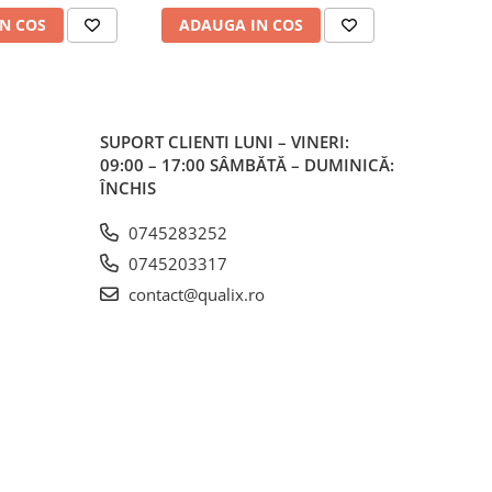
N COS
ADAUGA IN COS
ADAUG
SUPORT CLIENTI
LUNI – VINERI:
09:00 – 17:00 SÂMBĂTĂ – DUMINICĂ:
ÎNCHIS
0745283252
0745203317
contact@qualix.ro