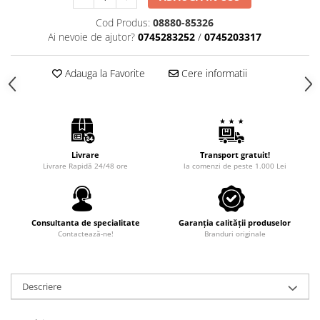
Cod Produs:
08880-85326
Ai nevoie de ajutor?
0745283252
/
0745203317
Adauga la Favorite
Cere informatii
Livrare
Transport gratuit!
Livrare Rapidă 24/48 ore
la comenzi de peste 1.000 Lei
Consultanta de specialitate
Garanția calității produselor
Contactează-ne!
Branduri originale
Descriere