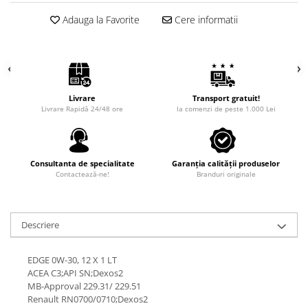
Adauga la Favorite
Cere informatii
Livrare
Transport gratuit!
Livrare Rapidă 24/48 ore
la comenzi de peste 1.000 Lei
Consultanta de specialitate
Garanția calității produselor
Contactează-ne!
Branduri originale
Descriere
EDGE 0W-30, 12 X 1 LT
ACEA C3;API SN;Dexos2
MB-Approval 229.31/ 229.51
Renault RN0700/0710;Dexos2