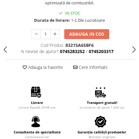
Intretinere Auto
optimizată de combustibil.
Chimice Auto
IN STOC
Etansanti Auto
Durata de livrare:
1-2 Zile Lucratoare
Lubrifianti Multifunctionali
ADAUGA IN COS
Solutii curatare componente
mecanice
Cod Produs:
83215A65BF6
Spray frane/ambreiaj
Ai nevoie de ajutor?
0745283252
/
0745203317
Vaseline si Unsori Auto
Cosmetica Auto
Adauga la Favorite
Cere informatii
Bureti,Lavete,Accesorii
Intretinere exterior
Intretinere interior
Jante si Anvelope
Livrare
Transport gratuit!
Livrare Rapidă 24/48 ore
la comenzi de peste 1.000 Lei
Odorizante Auto
Siguranta Auto
Kituri siguranta
Consultanta de specialitate
Garanția calității produselor
Ulei Motor
Contactează-ne!
Branduri originale