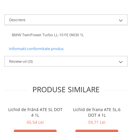
0W12
0W20
Descriere
0W30
0W40
BMW TwinPower Turbo LL-19 FE 0W30 1L
10W40
Informatii conformitate produs
5W20
5W30
Review-uri
(0)
5W40
Ulei Transmisie
PRODUSE SIMILARE
Lichid de Frână ATE SL DOT
Lichid de frana ATE SL.6
4 1L
DOT 4 1L
45,54 Lei
59,71 Lei