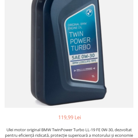
Adaptoare LED
Anulatoare eoare LED
Auxiliare Halogen
Auxiliare LED
Halogen
LED
LED Omologat RAR
Xenon
Echipamente Service
Compresoare portabile
Intretinere baterie si sisteme
electrice
Truse de Scule
119,99 Lei
Vopsitorie
Ulei motor original BMW TwinPower Turbo LL-19 FE 0W-30, dezvoltat
Restaurare Faruri
pentru eficiență ridicată, protecție superioară a motorului și economie