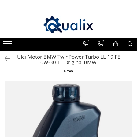
Toate Produsele
Lichide Auto
Adblue
1
2
Antigel
Ulei Motor BMW TwinPower Turbo LL-19 FE
Solutii Parbriz
0W-30 1L Original BMW
Lichid frana
Bmw
Aditivi
Aditivi AdBlue
Aditivi Ulei
Adtitivi combustibil
Soluții de Curățare
Curățare DPF
Becuri Auto