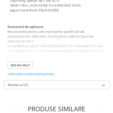
Liqui Moly Special Tec F 5W-30 1L
5W30 1 llitru. ACEA A5/B5; Ford WSS-M2C 913-D
Jaguar/Land Rover STJLR.03.5003
Domeniul de aplicare:
Recomandat pentru cele mai recente specificaţii ale
producatorului (WSS-M2C 913-D) pentru diferite tipuri de
vehicule din 2011.
Compatibil și poate fi utilizat fără ezitări și în vehiculele Ford mai
vechi începând cu 7/1998. De asemenea potrivit pentru vehicule
de la
diverși alți producători. Testat pentru utilizare cu
turbocompresoare și catalitice convertoare.
VEZI MAI MULT
Nu este potrivit pentru VW cu intervale de întreținere
Informatii conformitate produs
extinse (WIV)!
Mod de utilizare:
Respectaţi prescripţiile de exploatare ale constructorilor de
Review-uri
(0)
autovehicule şi de motoare .
PRODUSE SIMILARE