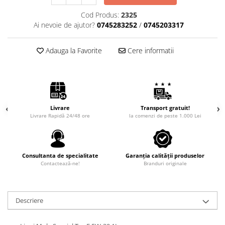
Cod Produs:
2325
Ai nevoie de ajutor?
0745283252
/
0745203317
Adauga la Favorite
Cere informatii
Livrare
Transport gratuit!
Livrare Rapidă 24/48 ore
la comenzi de peste 1.000 Lei
Consultanta de specialitate
Garanția calității produselor
Contactează-ne!
Branduri originale
Descriere