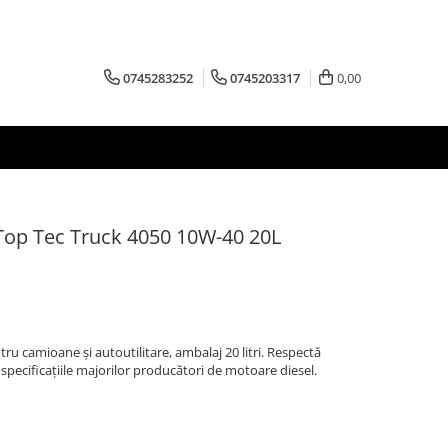
0745283252
0745203317
0,00
 Top Tec Truck 4050 10W-40 20L
ru camioane și autoutilitare, ambalaj 20 litri. Respectă
specificațiile majorilor producători de motoare diesel.