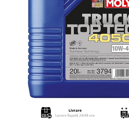
Adaptoare LED
Anulatoare eoare LED
Auxiliare Halogen
Auxiliare LED
Halogen
LED
LED Omologat RAR
Xenon
Echipamente Service
Compresoare portabile
Intretinere baterie si sisteme
electrice
Truse de Scule
Livrare
Vopsitorie
Livrare Rapidă 24/48 ore
Restaurare Faruri