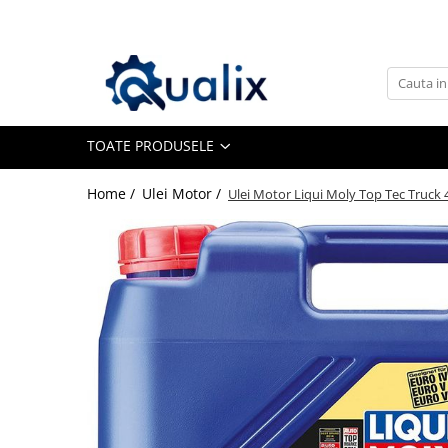
Toate Produsele
Lichide Auto
Adblue
TOATE PRODUSELE
Antigel
Home /
Ulei Motor /
Ulei Motor Liqui Moly Top Tec Truck
Solutii Parbriz
Lichid frana
Aditivi
Aditivi AdBlue
Aditivi Ulei
Adtitivi combustibil
Soluții de Curățare
Curățare DPF
Becuri Auto