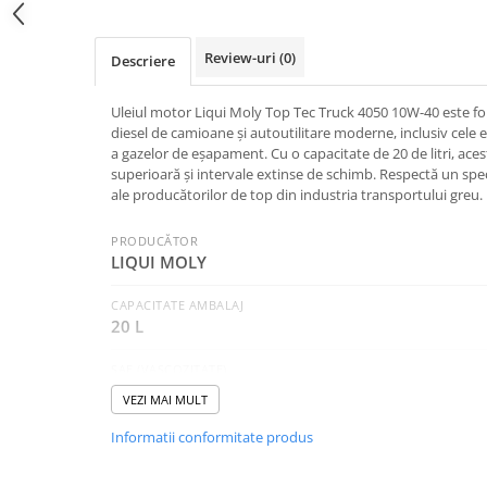
Intretinere Auto
Chimice Auto
Review-uri
(0)
Descriere
Etansanti Auto
Lubrifianti Multifunctionali
Uleiul motor Liqui Moly Top Tec Truck 4050 10W-40 este f
Solutii curatare componente
diesel de camioane și autoutilitare moderne, inclusiv cele
mecanice
a gazelor de eșapament. Cu o capacitate de 20 de litri, aces
superioară și intervale extinse de schimb. Respectă un spec
Spray frane/ambreiaj
ale producătorilor de top din industria transportului greu.
Vaseline si Unsori Auto
Cosmetica Auto
PRODUCĂTOR
LIQUI MOLY
Bureti,Lavete,Accesorii
Intretinere exterior
CAPACITATE AMBALAJ
Intretinere interior
20 L
Jante si Anvelope
SAE (VASCOZITATE)
Odorizante Auto
10W-40
VEZI MAI MULT
Siguranta Auto
CATEGORIA
Kituri siguranta
Informatii conformitate produs
Autoutilitare / Camioane
Ulei Motor