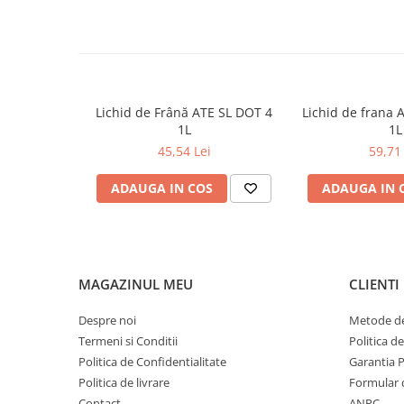
0W12
NORME, SPECIFICATII
ACEA E7, RENAULT RXD, ACEA E6, ACEA E9, API 
0W20
CATERPILLAR ECF-3, CUMMINS CES 20076, CUM
0W30
CUMMINS CES 20086, DEUTZ DQC III-10LA, MA
MB 228.51, MTU TYPE 3.1, RENAULT RLD-3, VO
0W40
VOLVO VDS-4.5, MACK EOS 4.5, DEUTZ DQC IV-1
Lichid de Frână ATE SL DOT 4
Lichid de frana 
10W40
HP2, MAN M 3271-1, MAN M 3477, MB 226.9
1L
1L
5W20
45,54 Lei
59,71 
5W30
ADAUGA IN COS
ADAUGA IN 
5W40
Ulei Transmisie
MAGAZINUL MEU
CLIENTI
Despre noi
Metode de
Termeni si Conditii
Politica d
Politica de Confidentialitate
Garantia 
Politica de livrare
Formular 
Contact
ANPC