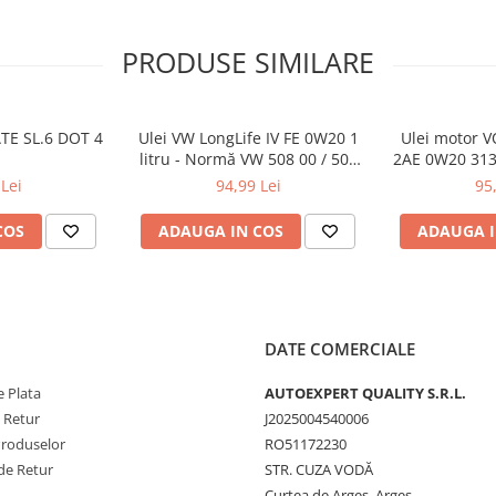
CK-4, CATERPILLAR ECF-1A,
PRODUSE SIMILARE
MINS CES 20077,
CK EO-M PLUS, MACK EO-N,
LVO CNG, VOLVO VDS-3,
8 LA, RENAULT RGD, DAF
ATE SL.6 DOT 4
Ulei VW LongLife IV FE 0W20 1
Ulei motor 
litru - Normă VW 508 00 / 509
2AE 0W20 313
00
motoare d
Lei
94,99 Lei
95
COS
ADAUGA IN COS
ADAUGA I
DATE COMERCIALE
 Plata
AUTOEXPERT QUALITY S.R.L.
e Retur
J2025004540006
Produselor
RO51172230
de Retur
STR. CUZA VODĂ
Curtea de Arges, Arges