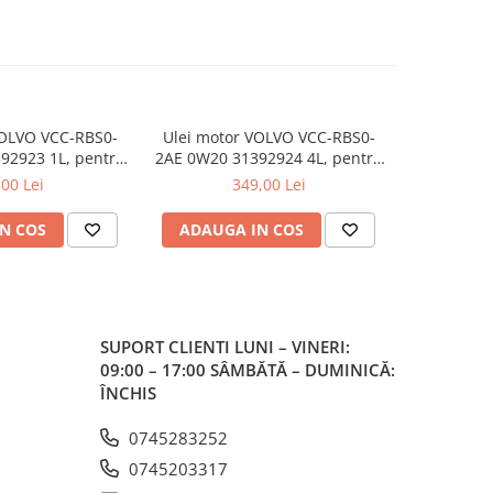
VOLVO VCC-RBS0-
Ulei motor VOLVO VCC-RBS0-
Ulei motor
92923 1L, pentru
2AE 0W20 31392924 4L, pentru
(771194367
iesel/benzina
motoare diesel/benzina
Re
,00 Lei
349,00 Lei
N COS
ADAUGA IN COS
ADAUG
SUPORT CLIENTI
LUNI – VINERI:
09:00 – 17:00 SÂMBĂTĂ – DUMINICĂ:
ÎNCHIS
0745283252
0745203317