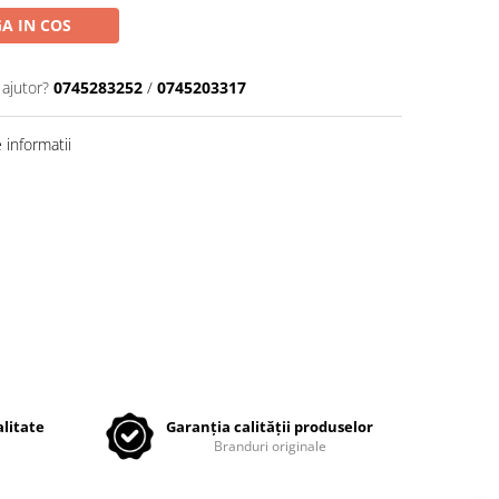
A IN COS
 ajutor?
0745283252
/
0745203317
informatii
litate
Garanția calității produselor
Branduri originale