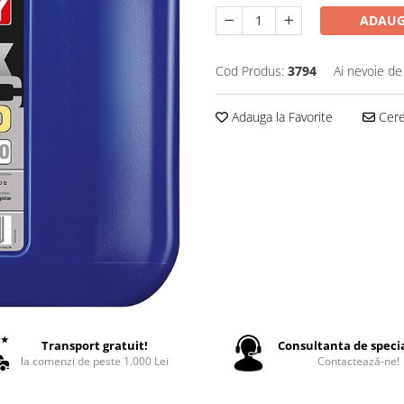
ADAUG
Cod Produs:
3794
Ai nevoie de
Adauga la Favorite
Cere 
Transport gratuit!
Consultanta de specia
la comenzi de peste 1.000 Lei
Contactează-ne!