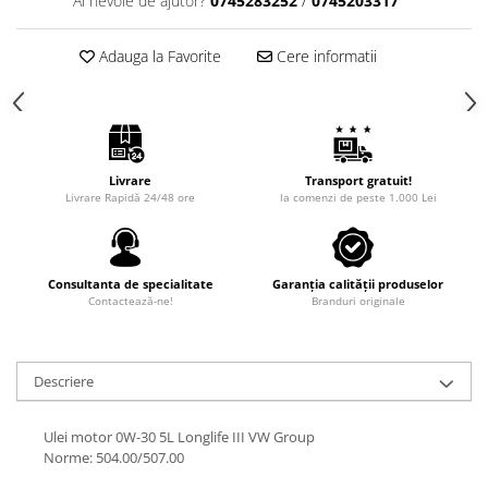
Ai nevoie de ajutor?
0745283252
/
0745203317
Adauga la Favorite
Cere informatii
Livrare
Transport gratuit!
Livrare Rapidă 24/48 ore
la comenzi de peste 1.000 Lei
Consultanta de specialitate
Garanția calității produselor
Contactează-ne!
Branduri originale
Descriere
Ulei motor 0W-30 5L Longlife III VW Group
Norme: 504.00/507.00