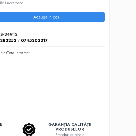
ile Lucratoare
Adauga in cos
S-34912
5283252
/
0745203317
Cere informatii
E
GARANȚIA CALITĂȚII
PRODUSELOR
Branduri originale