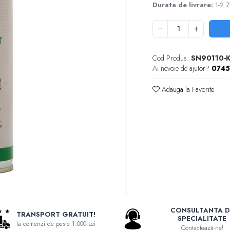
Durata de livrare:
1-2 Z
Cod Produs:
SN90110-K
Ai nevoie de ajutor?
074
Adauga la Favorite
CONSULTANTA D
TRANSPORT GRATUIT!
SPECIALITATE
la comenzi de peste 1.000 Lei
Contactează-ne!