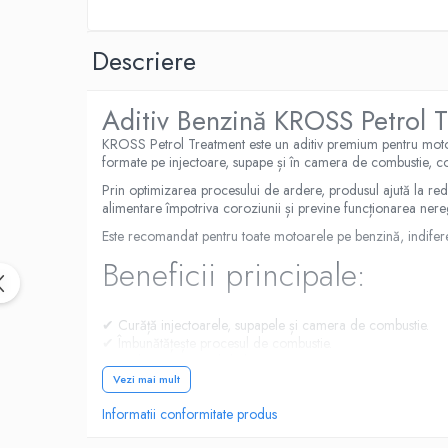
Intretinere Auto
Chimice Auto
Descriere
Etansanti Auto
Lubrifianti Multifunctionali
Aditiv Benzină KROSS Petrol 
Solutii curatare componente mecanice
Spray frane/ambreiaj
KROSS Petrol Treatment este un aditiv premium pentru motoa
formate pe injectoare, supape și în camera de combustie, con
Vaseline si Unsori Auto
Prin optimizarea procesului de ardere, produsul ajută la re
Cosmetica Auto
alimentare împotriva coroziunii și previne funcționarea nereg
Bureti,Lavete,Accesorii
Este recomandat pentru toate motoarele pe benzină, indiferen
Intretinere exterior
Beneficii principale:
Intretinere interior
Jante si Anvelope
✔ Curăță injectoarele, supapele și camera de combustie.
Odorizante Auto
✔ Îmbunătățește procesul de combustie.
Siguranta Auto
✔ Reduce consumul de benzină.
✔ Restabilește puterea și performanțele motorului.
Vezi mai mult
Kituri siguranta
✔ Elimină funcționarea neregulată la ralanti.
Ulei Motor
Informatii conformitate produs
✔ Protejează sistemul de alimentare împotriva coroziunii.
✔ Reduce emisiile poluante ale motorului.
0W12