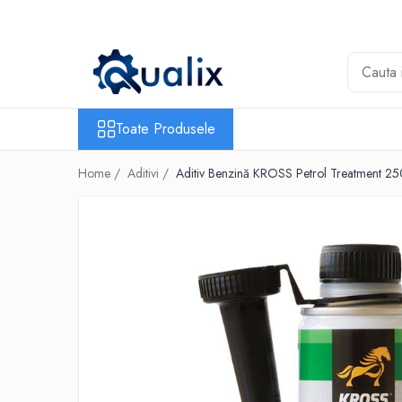
Toate Produsele
Lichide Auto
Adblue
Toate Produsele
Antigel
Home /
Aditivi /
Aditiv Benzină KROSS Petrol Treatment 250
Solutii Parbriz
Lichid frana
Aditivi
Aditivi AdBlue
Aditivi Ulei
Adtitivi combustibil
Soluții de Curățare
Curățare DPF
Becuri Auto