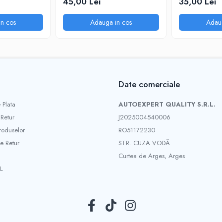
45,00 Lei
35,00 Lei
n cos
Adauga in cos
Adau
Date comerciale
 Plata
AUTOEXPERT QUALITY S.R.L.
 Retur
J2025004540006
roduselor
RO51172230
e Retur
STR. CUZA VODĂ
Curtea de Arges, Arges
L