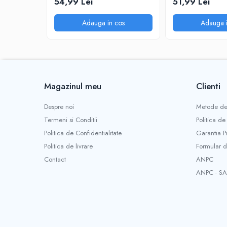
54,99 Lei
51,99 Lei
Utilizare: Curățare sistem alimentare benzină
Compatibilitate: Motoare pe benzină
Adauga in cos
Adauga i
Dozaj: 40 – 60 litri combustibil
Magazinul meu
Clienti
Despre noi
Metode de
Termeni si Conditii
Politica de
Politica de Confidentialitate
Garantia P
Politica de livrare
Formular d
Contact
ANPC
ANPC - SA