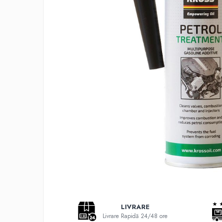
Adaptoare LED
Anulatoare eoare LED
Auxiliare Halogen
Auxiliare LED
Halogen
LED
LED Omologat RAR
Xenon
Echipamente Service
Compresoare portabile
Intretinere baterie si sisteme
electrice
Truse de Scule
Vopsitorie
LIVRARE
Restaurare Faruri
Livrare Rapidă 24/48 ore