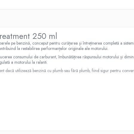
Treatment 250 ml
rele pe benzină, conceput pentru curățarea și întreținerea completă a sistemu
tribuind la restabilirea performanțelor originale ale motorului.
ducerea consumului de carburant, îmbunătățirea răspunsului motorului și dimin
ulată a motorului la ralanti.
t dacă utilizează benzină cu plumb sau fără plumb, fiind sigur pentru convertoa