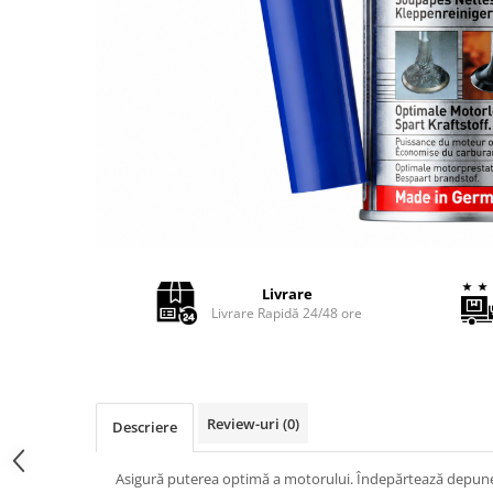
Adaptoare LED
Anulatoare eoare LED
Auxiliare Halogen
Auxiliare LED
Halogen
LED
LED Omologat RAR
Xenon
Echipamente Service
Livrare
Livrare Rapidă 24/48 ore
Compresoare portabile
Intretinere baterie si sisteme
electrice
Truse de Scule
Review-uri
(0)
Descriere
Vopsitorie
Restaurare Faruri
Asigură puterea optimă a motorului. Îndepărtează depuner