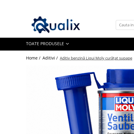
Toate Produsele
Lichide Auto
Adblue
TOATE PRODUSELE
Antigel
Home /
Aditivi /
Aditiv benzină Liqui Moly curăţat supape
Solutii Parbriz
Lichid frana
Aditivi
Aditivi AdBlue
Aditivi Ulei
Adtitivi combustibil
Soluții de Curățare
Curățare DPF
Becuri Auto