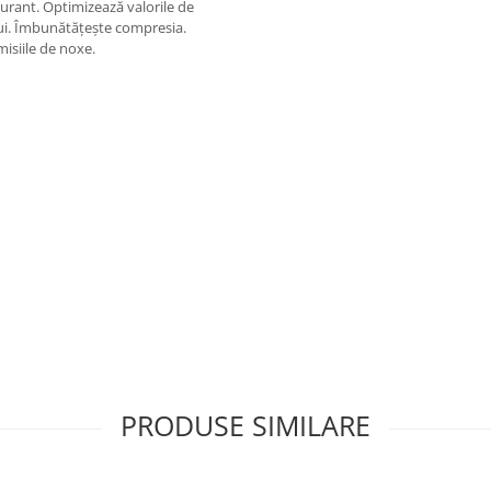
urant. Optimizează valorile de
ui. Îmbunătăţeşte compresia.
isiile de noxe.
7
2592
016
PRODUSE SIMILARE
sau pentru remedierea