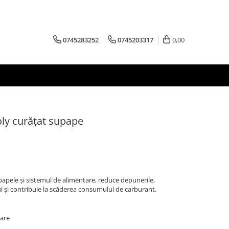
0745283252
0745203317
0,00
oly curăţat supape
apele și sistemul de alimentare, reduce depunerile,
și contribuie la scăderea consumului de carburant.
oare