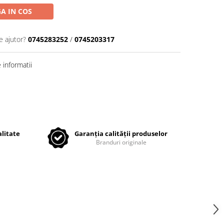
A IN COS
e ajutor?
0745283252
/
0745203317
informatii
litate
Garanția calității produselor
Branduri originale