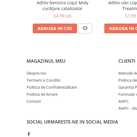
Aditiv benzina Liqui Moly
Aditiv ulei Liq
0W12
Mod de utilizare:
curățare catalizator
Treatm
Se adaugă direct în rezervorul de carburant. Conţinutul doz
0W20
54,99 Lei
51,99 
combustibil.
Ambalaje disponibile
0W30
150 ml Art. nr. 1014
ADAUGA IN COS
ADAUGA IN 
0W40
10W40
5W20
5W30
MAGAZINUL MEU
CLIENTI
5W40
Despre noi
Metode de
Ulei Transmisie
Termeni si Conditii
Politica d
Politica de Confidentialitate
Garantia 
Politica de livrare
Formular 
Contact
ANPC
ANPC - SA
SOCIAL
URMARESTE-NE IN SOCIAL MEDIA