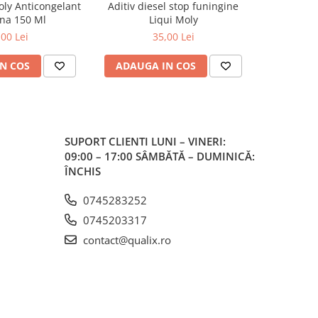
oly Anticongelant
Aditiv diesel stop funingine
Aditiv spăl
na 150 Ml
Liqui Moly
Engine Flu
in
,00 Lei
35,00 Lei
N COS
ADAUGA IN COS
ADAUG
SUPORT CLIENTI
LUNI – VINERI:
09:00 – 17:00 SÂMBĂTĂ – DUMINICĂ:
ÎNCHIS
0745283252
0745203317
contact@qualix.ro