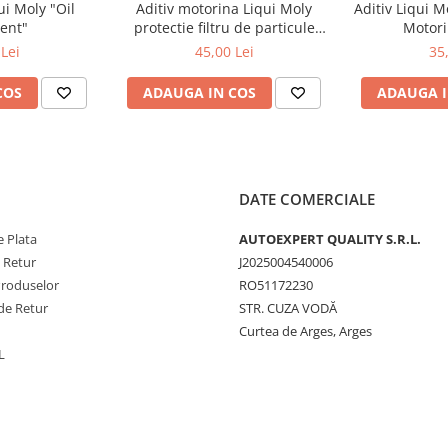
ui Moly "Oil
Aditiv motorina Liqui Moly
Aditiv Liqui M
ent"
protectie filtru de particule
Motori
ei este suficient pentru 75 l de
DPF-PROTECTOR
Lei
45,00 Lei
35
COS
ADAUGA IN COS
ADAUGA I
DATE COMERCIALE
 Plata
AUTOEXPERT QUALITY S.R.L.
e Retur
J2025004540006
Produselor
RO51172230
de Retur
STR. CUZA VODĂ
Curtea de Arges, Arges
L