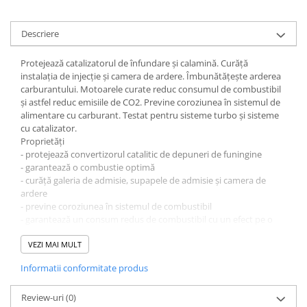
Descriere
Protejează catalizatorul de înfundare şi calamină. Curăţă
instalaţia de injecţie şi camera de ardere. Îmbunătăţeşte arderea
carburantului. Motoarele curate reduc consumul de combustibil
şi astfel reduc emisiile de CO2. Previne coroziunea în sistemul de
alimentare cu carburant. Testat pentru sisteme turbo şi sisteme
cu catalizator.
Proprietăți
- protejează convertizorul catalitic de depuneri de funingine
- garantează o combustie optimă
- curăță galeria de admisie, supapele de admisie și camera de
ardere
- previne coroziunea în sistemul de combustibil
- garantează un consum redus de combustibil cu un efect pe o
durată de timp îndelungată
- îmbunătățește combustia
VEZI MAI MULT
- reducerea imediată și măsurabilă a poluanților
Informatii conformitate produs
- testat pentru turbocompresoare și catalizatoare
Caracteristici tehnice:
Bază Combinaţie de aditivi în lichid
Review-uri
(0)