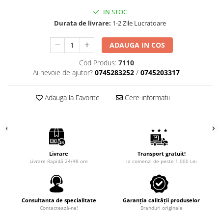
IN STOC
Durata de livrare:
1-2 Zile Lucratoare
ADAUGA IN COS
Cod Produs:
7110
Ai nevoie de ajutor?
0745283252
/
0745203317
Adauga la Favorite
Cere informatii
Livrare
Transport gratuit!
Livrare Rapidă 24/48 ore
la comenzi de peste 1.000 Lei
Consultanta de specialitate
Garanția calității produselor
Contactează-ne!
Branduri originale