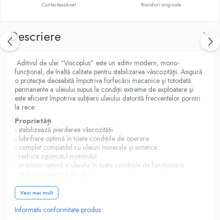
Contactează-ne!
Branduri originale
Descriere
Aditivul de ulei “Viscoplus” este un aditiv modern, mono-
funcţional, de înaltă calitate pentru stabilizarea vâscozităţii. Asigură
o protecţie deosebită împotriva forfecării mecanice şi totodată
permanente a uleiului supus la condiţii extreme de exploatare şi
este eficient împotriva subţierii uleiului datorită frecventelor porniri
la rece.
Proprietăți
- stabilizează pierderea vâscozității
- lubrifiere optimă în toate condițiile de operare
- complet compatibil cu uleiuri minerale și sintetice
- reduce zgomotul motorului
- presiune optimă a uleiului în toate condițiile de funcționare
- reduce consumul de ulei
- îmbunătățește etanșarea mobilă între piston și cilindru
- reduce uzura
Vezi mai mult
Date tehnice:
Informatii conformitate produs
Culoare maro deschis