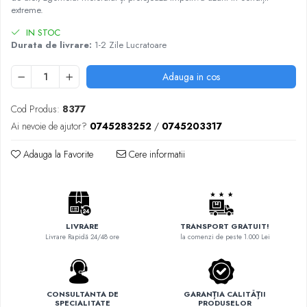
extreme.
IN STOC
Durata de livrare:
1-2 Zile Lucratoare
Adauga in cos
Cod Produs:
8377
Ai nevoie de ajutor?
0745283252
/
0745203317
Adauga la Favorite
Cere informatii
LIVRARE
TRANSPORT GRATUIT!
Livrare Rapidă 24/48 ore
la comenzi de peste 1.000 Lei
CONSULTANTA DE
GARANȚIA CALITĂȚII
SPECIALITATE
PRODUSELOR