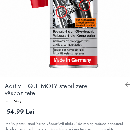
Aditiv LIQUI MOLY stabilizare
vâscozitate
Liqui Moly
54,99 Lei
Aditiv pentru stabilizarea vâscozității uleiului de motor, reduce consumul
de ulei, zgomotul motorului și protejează împotriva uzurii în condiții