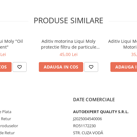
PRODUSE SIMILARE
entare. Utilizați periodic pentru
ui Moly "Oil
Aditiv motorina Liqui Moly
Aditiv Liqui M
ent"
protectie filtru de particule
Motori
DPF-PROTECTOR
Lei
45,00 Lei
35
COS
ADAUGA IN COS
ADAUGA I
DATE COMERCIALE
 Plata
AUTOEXPERT QUALITY S.R.L.
e Retur
J2025004540006
Produselor
RO51172230
de Retur
STR. CUZA VODĂ