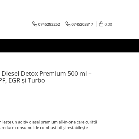
0745283252
0745203317
0,00
 Diesel Detox Premium 500 ml –
PF, EGR și Turbo
este un aditiv diesel premium all-in-one care curăță
o, reduce consumul de combustibil și restabilește