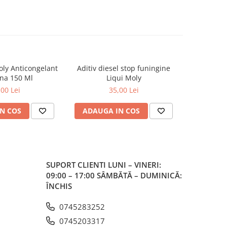
oly Anticongelant
Aditiv diesel stop funingine
Aditiv spăl
na 150 Ml
Liqui Moly
Engine Flu
in
,00 Lei
35,00 Lei
N COS
ADAUGA IN COS
ADAUG
SUPORT CLIENTI
LUNI – VINERI:
09:00 – 17:00 SÂMBĂTĂ – DUMINICĂ:
ÎNCHIS
0745283252
0745203317