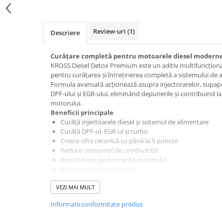
Intretinere Auto
Chimice Auto
Review-uri
(1)
Etansanti Auto
Descriere
Lubrifianti Multifunctionali
Curățare completă pentru motoarele diesel modern
Solutii curatare componente
KROSS Diesel Detox Premium este un aditiv multifuncționa
mecanice
pentru curățarea și întreținerea completă a sistemului de 
Spray frane/ambreiaj
Formula avansată acționează asupra injectorarelor, supapel
Vaseline si Unsori Auto
DPF-ului și EGR-ului, eliminând depunerile și contribuind l
motorului.
Cosmetica Auto
Beneficii principale
Bureti,Lavete,Accesorii
Curăță injectoarele diesel și sistemul de alimentare
Curăță DPF-ul, EGR-ul și turbo
Intretinere exterior
Crește cifra cetanică cu până la 5 puncte
Intretinere interior
Reduce consumul de combustibil
Restabilește performanța motorului
Jante si Anvelope
Reduce emisiile poluante
Odorizante Auto
Lubrifiază pompa de combustibil
Siguranta Auto
VEZI MAI MULT
Protejează sistemul împotriva coroziunii
Compatibil cu toate motoarele diesel, inclusiv Common
Kituri siguranta
Informatii conformitate produs
Compatibilitate
Ulei Motor
Potrivit pentru: