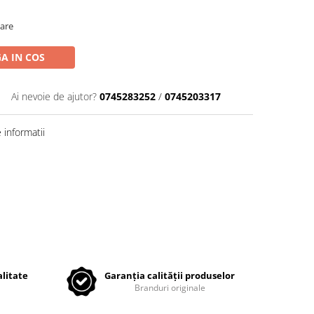
oare
A IN COS
Ai nevoie de ajutor?
0745283252
/
0745203317
informatii
litate
Garanția calității produselor
Branduri originale