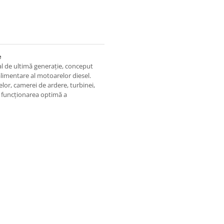
e
l de ultimă generație, conceput
alimentare al motoarelor diesel.
or, camerei de ardere, turbinei,
a funcționarea optimă a
 Rail