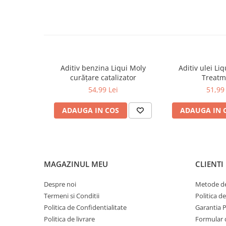
Motoare diesel cu sau fără turbo
0W12
Motoare cu DPF
0W20
Motoare Common Rail și pompă-injector
Mod de utilizare
0W30
Turnați întregul flacon de 500 ml în rezervor înainte de alim
întreținerea și curățarea sistemului diesel.
0W40
Specificații tehnice
Aditiv benzina Liqui Moly
Aditiv ulei Liq
10W40
Cantitate: 500 ml
curățare catalizator
Treatm
Tip combustibil: motorină
5W20
54,99 Lei
51,99 
Tip produs: aditiv diesel premium
5W30
Brand: KROSS
Cod producător: SN90106-KS-34901
ADAUGA IN COS
ADAUGA IN 
5W40
Ulei Transmisie
MAGAZINUL MEU
CLIENTI
Despre noi
Metode de
Termeni si Conditii
Politica d
Politica de Confidentialitate
Garantia 
Politica de livrare
Formular 