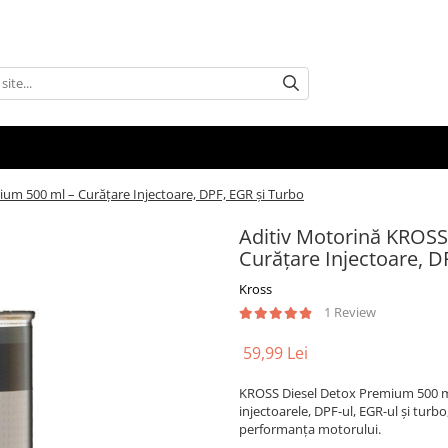
um 500 ml – Curățare Injectoare, DPF, EGR și Turbo
Aditiv Motorină KROSS
Curățare Injectoare, D
Kross
1 Review
59,99 Lei
KROSS Diesel Detox Premium 500 ml 
injectoarele, DPF-ul, EGR-ul și turb
performanța motorului.