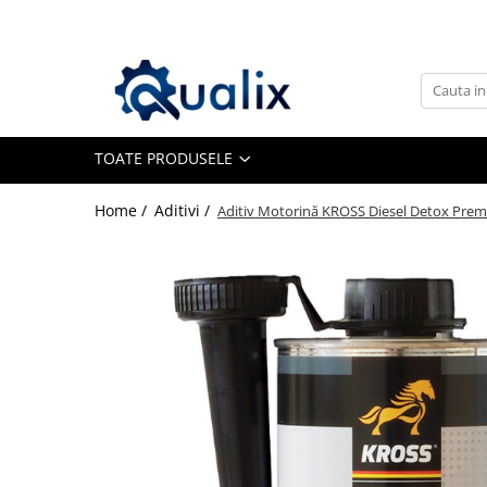
Toate Produsele
Lichide Auto
Adblue
TOATE PRODUSELE
Antigel
Home /
Aditivi /
Aditiv Motorină KROSS Diesel Detox Premi
Solutii Parbriz
Lichid frana
Aditivi
Aditivi AdBlue
Aditivi Ulei
Adtitivi combustibil
Soluții de Curățare
Curățare DPF
Becuri Auto