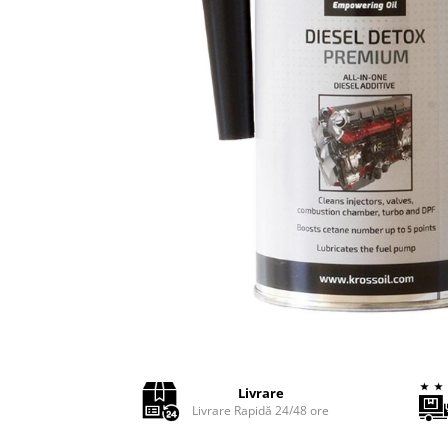
Adaptoare LED
Anulatoare eoare LED
Auxiliare Halogen
Auxiliare LED
Halogen
LED
LED Omologat RAR
Xenon
Echipamente Service
Compresoare portabile
Intretinere baterie si sisteme
electrice
Truse de Scule
Livrare
Vopsitorie
Livrare Rapidă 24/48 ore
Restaurare Faruri