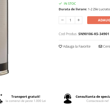
IN STOC
Durata de livrare:
1-2 Zile Lucrat
ADAUG
Cod Produs:
SN90106-KS-34901
Adauga la Favorite
Cere 
Transport gratuit!
Consultanta de specia
la comenzi de peste 1.000 Lei
Contactează-ne!