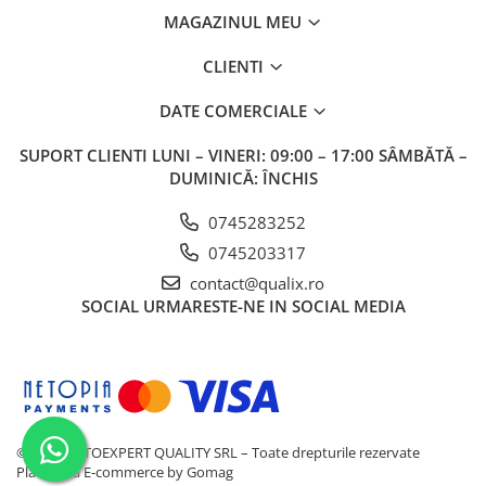
inspecției sau al altor lucrări de întreținere a sistemului de
MAGAZINUL MEU
combustibil.
Ambalaje disponibile
CLIENTI
300 ml Art. nr. 5128/21623
DATE COMERCIALE
SUPORT CLIENTI
LUNI – VINERI: 09:00 – 17:00 SÂMBĂTĂ –
DUMINICĂ: ÎNCHIS
0745283252
0745203317
contact@qualix.ro
SOCIAL
URMARESTE-NE IN SOCIAL MEDIA
© 2026 AUTOEXPERT QUALITY SRL – Toate drepturile rezervate
Platforma E-commerce by Gomag