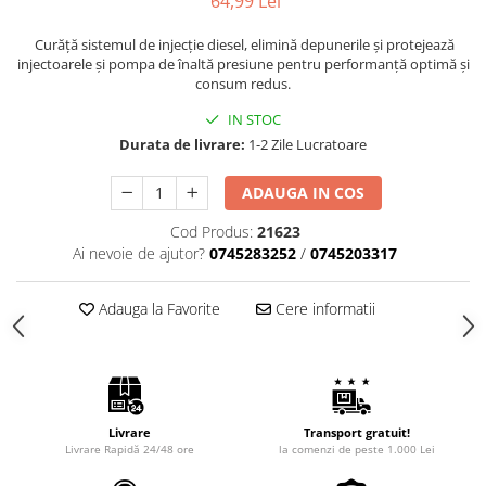
64,99 Lei
Curăță sistemul de injecție diesel, elimină depunerile și protejează
injectoarele și pompa de înaltă presiune pentru performanță optimă și
consum redus.
IN STOC
Durata de livrare:
1-2 Zile Lucratoare
ADAUGA IN COS
Cod Produs:
21623
Ai nevoie de ajutor?
0745283252
/
0745203317
Adauga la Favorite
Cere informatii
Livrare
Transport gratuit!
Livrare Rapidă 24/48 ore
la comenzi de peste 1.000 Lei