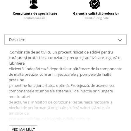
Consultanta de specialitate
Garanția calității produselor
Contactează-ne!
Branduri originale
Descriere
Combinație de aditivi cu un procent ridicat de aditivi pentru
curățare și protecție la coroziune, precum și aditivi care asigură o
lubrifiere
eficientă. Îndepărtează depozitele supărătoare de la componente
de înaltă precizie, cum ar fi injectoarele și pompele de înaltă
presiune
și menține funcționalitatea optimă. Protejează, de asemenea,
componentele scumpe ale sistemului de injecție prin ungere
amelioratori
de acțiune și inhibitori de coroziune Restaureaza motoare la
niveluri de performanță originale și oferă valori scăzute ale
emisiilor de
evacuare, scăzând astfel combustibilul consum.
Proprietăți
- elimină depunerile din întregul sistem de combustibil
VEZI MAI MULT