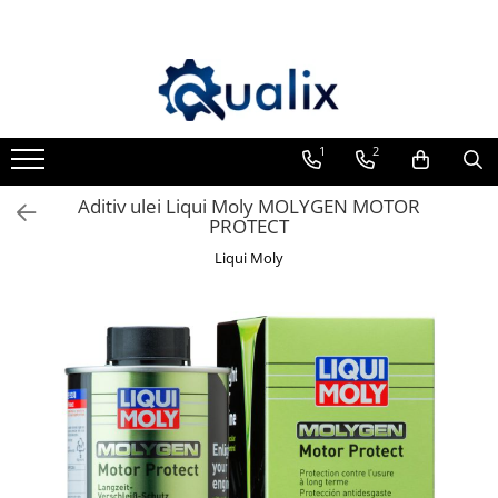
Toate Produsele
Lichide Auto
Adblue
1
2
Antigel
Aditiv ulei Liqui Moly MOLYGEN MOTOR
Solutii Parbriz
PROTECT
Lichid frana
Liqui Moly
Aditivi
Aditivi AdBlue
Aditivi Ulei
Adtitivi combustibil
Soluții de Curățare
Curățare DPF
Becuri Auto