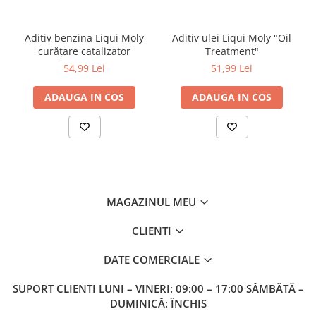
Pentru motoare pe benzină și diesel. Nu este adecvat pentru
utilizarea la motociclete cu ambreiaj umed.
Aplicație
Aditiv benzina Liqui Moly
Aditiv ulei Liqui Moly "Oil
Trebuie adăugat la aproximativ 50.000 km în timpul schimburilor
curățare catalizator
Treatment"
de ulei. Conținutul poate fi suficient pentru 5 litri de ulei. Reduceți
54,99 Lei
51,99 Lei
volumul specificat de ulei cu 500 ml. Din motive de economie,
produsul trebuie adăugat în timpul sau la scurt timp după
schimbarea uleiului. Este compatibil cu toate uleiurile de motor
ADAUGA IN COS
ADAUGA IN COS
minerale și sintetice disponibile în comerţ.
Notă:
Nu este potrivit pentru utilizarea cu ambreiaje umede!
Ambalaje disponibile
500 ml Art. nr 1015
MAGAZINUL MEU
CLIENTI
DATE COMERCIALE
SUPORT CLIENTI
LUNI – VINERI: 09:00 – 17:00 SÂMBĂTĂ –
DUMINICĂ: ÎNCHIS