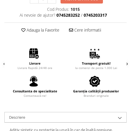
Intretinere Auto
Cod Produs:
1015
Chimice Auto
Ai nevoie de ajutor?
0745283252
/
0745203317
Etansanti Auto
Lubrifianti Multifunctionali
Adauga la Favorite
Cere informatii
Solutii curatare componente
mecanice
Spray frane/ambreiaj
Vaseline si Unsori Auto
Cosmetica Auto
Livrare
Transport gratuit!
Livrare Rapidă 24/48 ore
la comenzi de peste 1.000 Lei
Bureti,Lavete,Accesorii
Intretinere exterior
Intretinere interior
Consultanta de specialitate
Garanția calității produselor
Jante si Anvelope
Contactează-ne!
Branduri originale
Odorizante Auto
Siguranta Auto
Kituri siguranta
Descriere
Ulei Motor
Aditiv sintetic cu protecţie la uzură în caz de înaltă presiune,