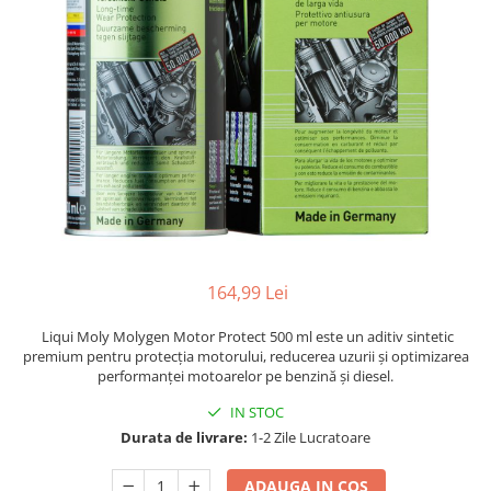
Adaptoare LED
Anulatoare eoare LED
Auxiliare Halogen
Auxiliare LED
Halogen
LED
LED Omologat RAR
Xenon
Echipamente Service
164,99 Lei
Compresoare portabile
Liqui Moly Molygen Motor Protect 500 ml este un aditiv sintetic
Intretinere baterie si sisteme
premium pentru protecția motorului, reducerea uzurii și optimizarea
electrice
performanței motoarelor pe benzină și diesel.
Truse de Scule
IN STOC
Vopsitorie
Durata de livrare:
1-2 Zile Lucratoare
Restaurare Faruri
ADAUGA IN COS