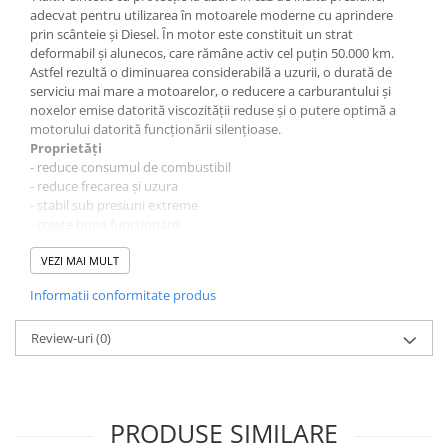
0W12
adecvat pentru utilizarea în motoarele moderne cu aprindere
prin scânteie şi Diesel. În motor este constituit un strat
0W20
deformabil şi alunecos, care rămâne activ cel puţin 50.000 km.
0W30
Astfel rezultă o diminuarea considerabilă a uzurii, o durată de
serviciu mai mare a motoarelor, o reducere a carburantului şi
0W40
noxelor emise datorită viscozităţii reduse şi o putere optimă a
motorului datorită funcţionării silenţioase.
10W40
Proprietăţi
5W20
- reduce consumul de combustibil
- reduce frecarea și uzura
5W30
- stabil sub presiuni extreme
- crește buna funcționare
5W40
- testat pentru filtre de particule și convertizoare catalitice
Ulei Transmisie
- stabilitate termică ridicată
VEZI MAI MULT
- miscibil cu toate uleiurile de motor disponibile în comerț
Informatii conformitate produs
- durată lungă de funcționare a motorului
Date tehnice
Baza aditivi sintetici, uleiuri de bază
Review-uri
(0)
Culoare/aspect verde
Densitate la 20°C 0,877 g/cm³
Vâscozitate la 20°C 120,92 mPas DIN 51398
PRODUSE SIMILARE
Domenii de aplicare