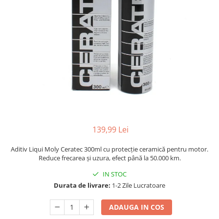
Adaptoare LED
Anulatoare eoare LED
Auxiliare Halogen
Auxiliare LED
Halogen
LED
LED Omologat RAR
Xenon
Echipamente Service
139,99 Lei
Compresoare portabile
Aditiv Liqui Moly Ceratec 300ml cu protecție ceramică pentru motor.
Intretinere baterie si sisteme
Reduce frecarea și uzura, efect până la 50.000 km.
electrice
IN STOC
Truse de Scule
Durata de livrare:
1-2 Zile Lucratoare
Vopsitorie
ADAUGA IN COS
Restaurare Faruri