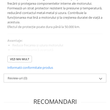
0W12
frecării și protejarea componentelor interne ale motorului.
Formează un strat protector rezistent la presiune și temperatură,
0W20
reducând contactul metal-metal și uzura. Contribuie la
funcționarea mai lină a motorului și la creșterea duratei de viață a
0W30
acestuia.
0W40
Efectul de protecție poate dura până la 50.000 km.
10W40
5W20
Avantaje:
Reduce frecarea și uzura motorului
5W30
Protecție ceramică avansată
Funcționare mai silențioasă
5W40
Crește durata de viață a motorului
VEZI MAI MULT
Ulei Transmisie
Efect de lungă durată (până la 50.000 km)
Informatii conformitate produs
Mod de utilizare:
Review-uri
(0)
Se adaugă în uleiul de motor, la schimb sau ulterior.
Un flacon este suficient pentru până la 5 litri de ulei.
RECOMANDARI
Specificații:
Producător: Liqui Moly