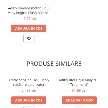
Tip produs: aditiv ulei motor (ceramic)
Cantitate: 300 ml
Aditiv spălare motor Liqui
Utilizare: motoare pe benzină și diesel
Moly Engine Flush 300ml –
curățare internă motor
49,99 Lei
ADAUGA IN COS
PRODUSE SIMILARE
Aditiv benzina Liqui Moly
Aditiv ulei Liqui Moly "Oil
curățare catalizator
Treatment"
54,99 Lei
51,99 Lei
ADAUGA IN COS
ADAUGA IN COS