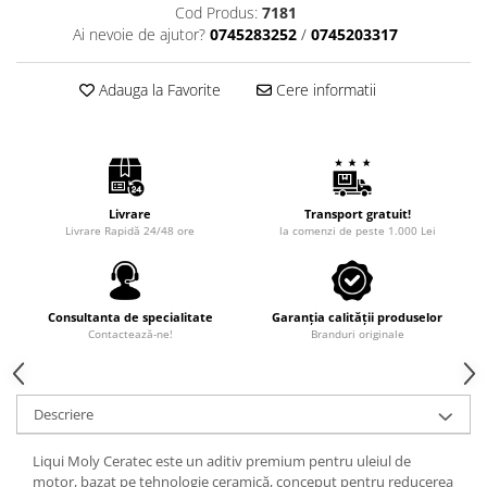
Intretinere Auto
Cod Produs:
7181
Ai nevoie de ajutor?
0745283252
/
0745203317
Chimice Auto
Etansanti Auto
Adauga la Favorite
Cere informatii
Lubrifianti Multifunctionali
Solutii curatare componente
mecanice
Spray frane/ambreiaj
Vaseline si Unsori Auto
Livrare
Transport gratuit!
Cosmetica Auto
Livrare Rapidă 24/48 ore
la comenzi de peste 1.000 Lei
Bureti,Lavete,Accesorii
Intretinere exterior
Consultanta de specialitate
Garanția calității produselor
Intretinere interior
Contactează-ne!
Branduri originale
Jante si Anvelope
Odorizante Auto
Siguranta Auto
Descriere
Kituri siguranta
Liqui Moly Ceratec este un aditiv premium pentru uleiul de
Ulei Motor
motor, bazat pe tehnologie ceramică, conceput pentru reducerea