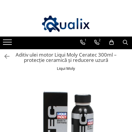
Toate Produsele
Lichide Auto
Adblue
1
2
Antigel
Aditiv ulei motor Liqui Moly Ceratec 300ml –
Solutii Parbriz
protecție ceramică și reducere uzură
Lichid frana
Liqui Moly
Aditivi
Aditivi AdBlue
Aditivi Ulei
Adtitivi combustibil
Soluții de Curățare
Curățare DPF
Becuri Auto