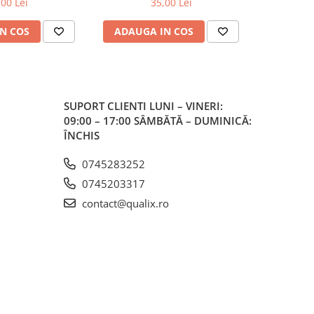
,00 Lei
35,00 Lei
N COS
ADAUGA IN COS
ADAUG
SUPORT CLIENTI
LUNI – VINERI:
09:00 – 17:00 SÂMBĂTĂ – DUMINICĂ:
ÎNCHIS
0745283252
0745203317
contact@qualix.ro