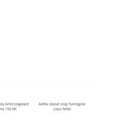
oly Anticongelant
Aditiv diesel stop funingine
Aditiv spăl
na 150 Ml
Liqui Moly
Engine Flu
in