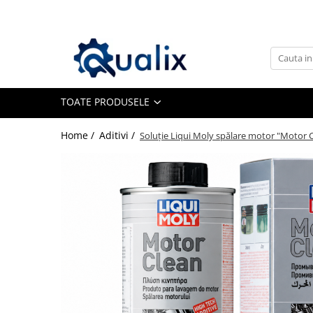
Toate Produsele
Lichide Auto
Adblue
TOATE PRODUSELE
Antigel
Home /
Aditivi /
Soluţie Liqui Moly spălare motor "Motor 
Solutii Parbriz
Lichid frana
Aditivi
Aditivi AdBlue
Aditivi Ulei
Adtitivi combustibil
Soluții de Curățare
Curățare DPF
Becuri Auto