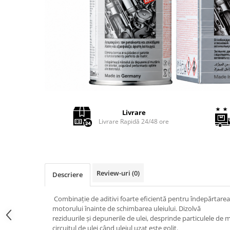
Adaptoare LED
Anulatoare eoare LED
Auxiliare Halogen
Auxiliare LED
Halogen
LED
LED Omologat RAR
Livrare
Xenon
Livrare Rapidă 24/48 ore
Echipamente Service
Compresoare portabile
Intretinere baterie si sisteme
electrice
Review-uri
(0)
Descriere
Truse de Scule
Combinație de aditivi foarte eficientă pentru îndepărtarea
Vopsitorie
motorului înainte de schimbarea uleiului. Dizolvă
reziduurile și depunerile de ulei, desprinde particulele de m
Restaurare Faruri
circuitul de ulei când uleiul uzat este golit.