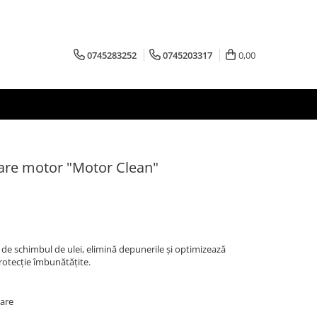
0745283252
0745203317
0,00
lare motor "Motor Clean"
 de schimbul de ulei, elimină depunerile și optimizează
rotecție îmbunătățite.
oare