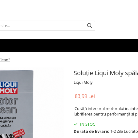
Clean"
Soluţie Liqui Moly spă
Liqui Moly
83,99 Lei
Curăță interiorul motorului înainte
lubrifierea pentru performanță și p
IN STOC
Durata de livrare:
1-2 Zile Lucrat