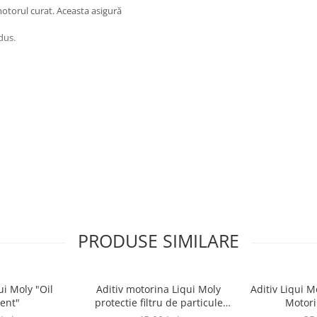
otorul curat. Aceasta asigură
dus.
PRODUSE SIMILARE
592
6
ui Moly "Oil
Aditiv motorina Liqui Moly
Aditiv Liqui M
ent"
protectie filtru de particule
Motori
DPF-PROTECTOR