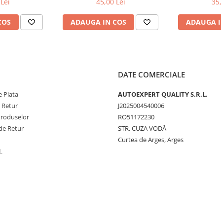
Lei
45,00 Lei
35
ele pe benzină şi motoarele
COS
ADAUGA IN COS
ADAUGA I
augă la uleiul de motor încălzit,
bării uleiului. Se lasă motorul sa
DATE COMERCIALE
pentru motoare cu o baie de ulei
 Plata
AUTOEXPERT QUALITY S.R.L.
e Retur
J2025004540006
Produselor
RO51172230
de Retur
STR. CUZA VODĂ
Curtea de Arges, Arges
L