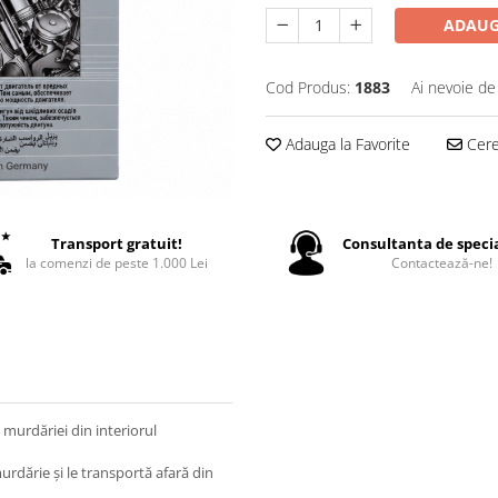
ADAUG
Cod Produs:
1883
Ai nevoie de
Adauga la Favorite
Cere 
Transport gratuit!
Consultanta de specia
la comenzi de peste 1.000 Lei
Contactează-ne!
 murdăriei din interiorul
urdărie și le transportă afară din