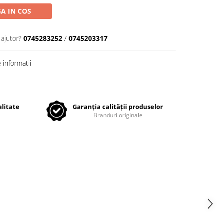
A IN COS
 ajutor?
0745283252
/
0745203317
informatii
litate
Garanția calității produselor
Branduri originale