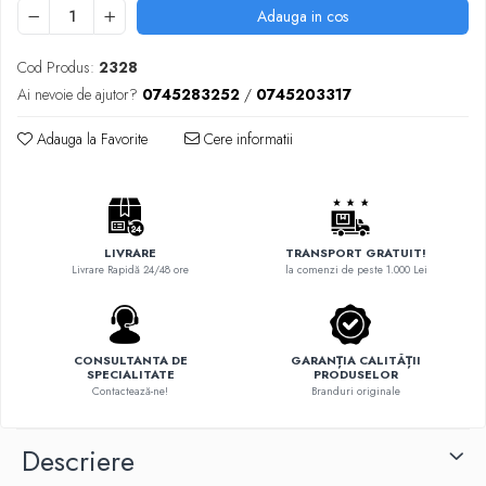
Adauga in cos
Cod Produs:
2328
Ai nevoie de ajutor?
0745283252
/
0745203317
Adauga la Favorite
Cere informatii
LIVRARE
TRANSPORT GRATUIT!
Livrare Rapidă 24/48 ore
la comenzi de peste 1.000 Lei
CONSULTANTA DE
GARANȚIA CALITĂȚII
SPECIALITATE
PRODUSELOR
Contactează-ne!
Branduri originale
Descriere