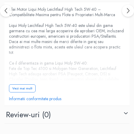
Ulei Motor Liqui Moly Leichtlauf High Tech 5W-40 –
Compatibilitate Maxima pentru Flote si Proprietari Multi-Marca
Liqui Moly Leichtlauf High Tech 5W-40 este uleiul din gama
germana cu cea mai larga acoperire de aprobari OEM, incluzand
constructori europeni, americani si producatori PSA/Stellantis.
Daca ai mai multe masini de marci diferite in garaj sau
administrezi o flota mixta, acesta este uleiul care acopera practic
tot.
Ce il diferentiaza in gama Liqui Moly 5W-40:
Fata de Top Tec 4100 si Molygen New Generation, Leichtlauf
High Tech adauga aprobari PSA (Peugeot, Citroen, DS) si
Chrysler (Dodge, Jeep, Ram) – constructori absenti din celelalte
doua uleiuri. Este singura varianta Liqui Moly 5W-40 cu acoperire
Vezi mai mult
completa pentru proprietarii de vehicule franceze PSA si
americane Chrysler.
Informatii conformitate produs
Aprobari si specificatii complete:
- BMW LL-01 – aprobare BMW pentru motoare benzina si diesel
Review-uri
(0)
- VW 502 00 – motoare benzina VW Group
- VW 505 00 – motoare diesel VW Group
- Mercedes-Benz 229.5 – aprobare MB performanta
- Porsche A40 – aprobare Porsche