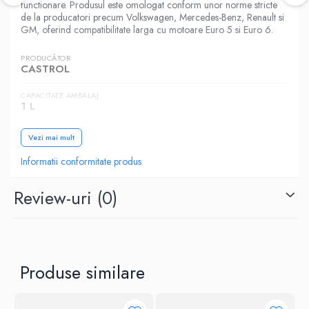
functionare. Produsul este omologat conform unor norme stricte
de la producatori precum Volkswagen, Mercedes-Benz, Renault si
GM, oferind compatibilitate larga cu motoare Euro 5 si Euro 6.
PRODUCĂTOR
CASTROL
CAPACITATE AMBALAJ
1 L
SAE (VASCOZITATE)
Vezi mai mult
5W-30
Informatii conformitate produs
CATEGORIA
Autoturisme
Review-uri
(0)
NORME, SPECIFICATII
VW 505 00, API SN, ACEA C3, MB 229.31, API CF,
GM DEXOS 2, MB 229.51, RENAULT RN0700,
RENAULT RN0710, VW 505 01
Produse similare