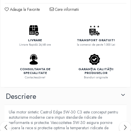
Adauga la Favorite
Cere informatii
LIVRARE
TRANSPORT GRATUIT!
Livrare Rapidă 24/48 ore
la comenzi de peste 1.000 Lei
CONSULTANTA DE
GARANȚIA CALITĂȚII
SPECIALITATE
PRODUSELOR
Contactează-ne!
Branduri originale
Descriere
Ulei motor sintetic Castrol Edge 5W-30 C3 este conceput pentru
autoturisme moderne care impun standarde ridicate de
performanta si protectie. Vascozitatea 5W-30 asigura pornire
usoara la rece si protectie optima la temperaturi ridicate de