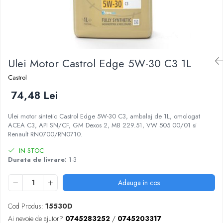
Ulei Motor Castrol Edge 5W-30 C3 1L
Castrol
74,48 Lei
Ulei motor sintetic Castrol Edge 5W-30 C3, ambalaj de 1L, omologat
ACEA C3, API SN/CF, GM Dexos 2, MB 229.51, VW 505 00/01 si
Renault RN0700/RN0710.
IN STOC
Durata de livrare:
1-3
Adauga in cos
Cod Produs:
15530D
Ai nevoie de ajutor?
0745283252
/
0745203317