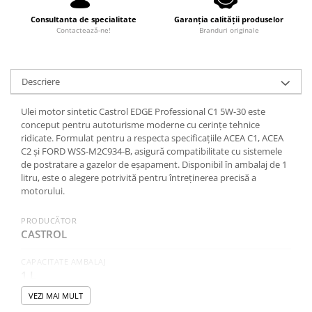
0W12
Consultanta de specialitate
Garanția calității produselor
0W20
Contactează-ne!
Branduri originale
0W30
0W40
Descriere
10W40
Ulei motor sintetic Castrol EDGE Professional C1 5W-30 este
5W20
conceput pentru autoturisme moderne cu cerințe tehnice
5W30
ridicate. Formulat pentru a respecta specificațiile ACEA C1, ACEA
C2 și FORD WSS-M2C934-B, asigură compatibilitate cu sistemele
5W40
de postratare a gazelor de eșapament. Disponibil în ambalaj de 1
litru, este o alegere potrivită pentru întreținerea precisă a
Ulei Transmisie
motorului.
PRODUCĂTOR
CASTROL
CAPACITATE AMBALAJ
1 L
VEZI MAI MULT
SAE (VASCOZITATE)