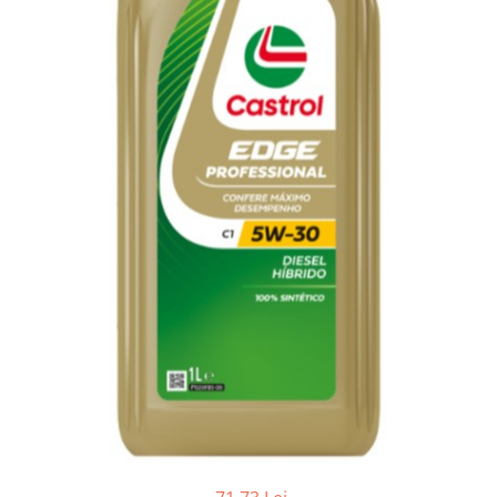
Adaptoare LED
Anulatoare eoare LED
Auxiliare Halogen
Auxiliare LED
Halogen
LED
LED Omologat RAR
Xenon
Echipamente Service
Compresoare portabile
Intretinere baterie si sisteme
electrice
Truse de Scule
Vopsitorie
Restaurare Faruri