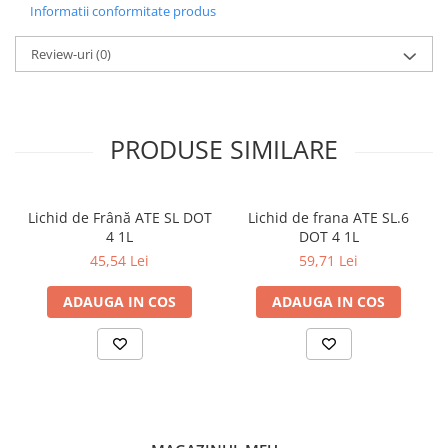
5W-30
Informatii conformitate produs
CATEGORIA
Review-uri
(0)
Autoturisme
NORME, SPECIFICATII
ACEA C1, ACEA C2, FORD WSS-M2C934-B
PRODUSE SIMILARE
Lichid de Frână ATE SL DOT
Lichid de frana ATE SL.6
4 1L
DOT 4 1L
45,54 Lei
59,71 Lei
ADAUGA IN COS
ADAUGA IN COS