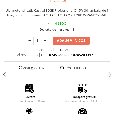
71,73 Lei
Intretinere Auto
Chimice Auto
Ulei motor sintetic Castrol EDGE Professional C1 5W-30, ambalaj de 1
litru, conform normelor ACEA C1, ACEA C2 și FORD WSS-M2C934-B.
Etansanti Auto
Lubrifianti Multifunctionali
IN STOC
Durata de livrare:
1-3
Solutii curatare componente
mecanice
ADAUGA IN COS
Spray frane/ambreiaj
Vaseline si Unsori Auto
Cod Produs:
15F80F
Cosmetica Auto
Ai nevoie de ajutor?
0745283252
/
0745203317
Bureti,Lavete,Accesorii
Adauga la Favorite
Cere informatii
Intretinere exterior
Intretinere interior
Jante si Anvelope
Odorizante Auto
Siguranta Auto
Livrare
Transport gratuit!
Livrare Rapidă 24/48 ore
la comenzi de peste 1.000 Lei
Kituri siguranta
Ulei Motor