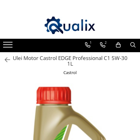
Toate Produsele
Lichide Auto
Adblue
1
2
Antigel
Ulei Motor Castrol EDGE Professional C1 5W-30
Solutii Parbriz
1L
Lichid frana
Castrol
Aditivi
Aditivi AdBlue
Aditivi Ulei
Adtitivi combustibil
Soluții de Curățare
Curățare DPF
Becuri Auto