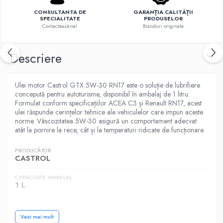
CONSULTANTA DE
GARANȚIA CALITĂȚII
SPECIALITATE
PRODUSELOR
Contactează-ne!
Branduri originale
Descriere
Ulei motor Castrol GTX 5W-30 RN17 este o soluție de lubrifiere
concepută pentru autoturisme, disponibil în ambalaj de 1 litru.
Formulat conform specificațiilor ACEA C3 și Renault RN17, acest
ulei răspunde cerințelor tehnice ale vehiculelor care impun aceste
norme. Vâscozitatea 5W-30 asigură un comportament adecvat
atât la pornire la rece, cât și la temperaturi ridicate de funcționare.
PRODUCĂTOR
CASTROL
CAPACITATE AMBALAJ
1 L
SAE (VASCOZITATE)
5W-30
Vezi mai mult