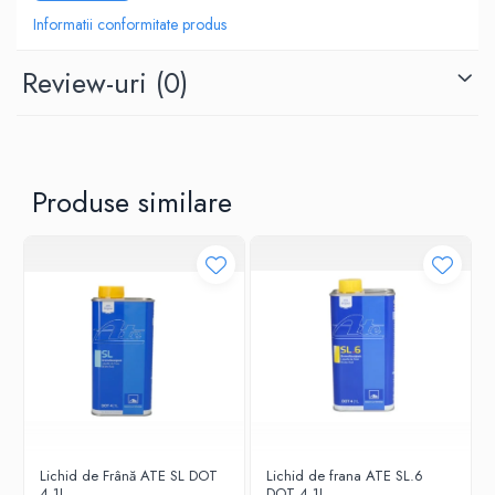
CATEGORIA
Informatii conformitate produs
Autoturisme
Review-uri
(0)
NORME, SPECIFICATII
ACEA C3, RENAULT RN17
Produse similare
Lichid de Frână ATE SL DOT
Lichid de frana ATE SL.6
4 1L
DOT 4 1L