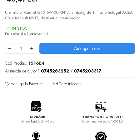
Ulei motor Castrol GTX 5W-30 RN17, ambalaj de 1 litru, omologat ACEA
C3 și Renault RN17, destinat autoturismelor.
IN STOC
Durata de livrare:
1-3
Adauga in cos
Cod Produs:
15F6E4
Ai nevoie de ajutor?
0745283252
/
0745203317
Adauga la Favorite
Cere informatii
LIVRARE
TRANSPORT GRATUIT!
Livrare Rapidă 24/48 ore
la comenzi de peste 1.000 Lei