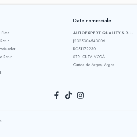
Date comerciale
 Plata
AUTOEXPERT QUALITY S.R.L.
 Retur
J2025004540006
roduselor
RO51172230
e Retur
STR. CUZA VODĂ
Curtea de Arges, Arges
L
e