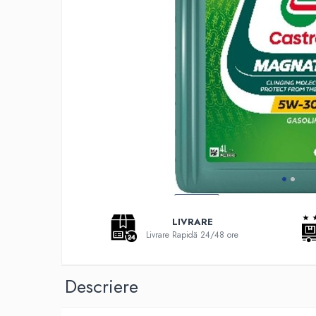
Adaptoare LED
Anulatoare eoare LED
Auxiliare Halogen
Auxiliare LED
Halogen
LED
LED Omologat RAR
Xenon
Echipamente Service
Compresoare portabile
LIVRARE
Intretinere baterie si sisteme
Livrare Rapidă 24/48 ore
electrice
Truse de Scule
Descriere
Vopsitorie
Restaurare Faruri