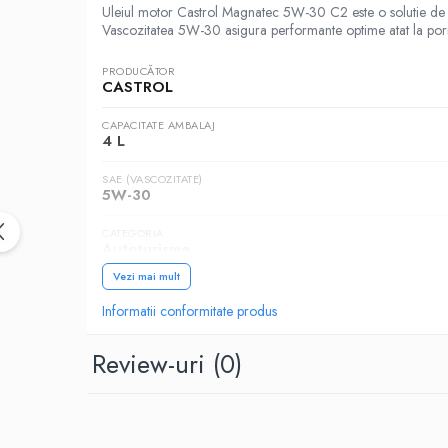
Intretinere Auto
Uleiul motor Castrol Magnatec 5W-30 C2 este o solutie de l
Vascozitatea 5W-30 asigura performante optime atat la pornir
Chimice Auto
Etansanti Auto
PRODUCĂTOR
CASTROL
Lubrifianti Multifunctionali
Solutii curatare componente mecanice
CAPACITATE AMBALAJ
4 L
Spray frane/ambreiaj
Vaseline si Unsori Auto
SAE (VASCOZITATE)
5W-30
Cosmetica Auto
Bureti,Lavete,Accesorii
CATEGORIA
Autoturisme
Intretinere exterior
Intretinere interior
Vezi mai mult
NORME, SPECIFICATII
ACEA C2, PSA B71 2290
Jante si Anvelope
Informatii conformitate produs
Odorizante Auto
Review-uri
(0)
Siguranta Auto
Kituri siguranta
Ulei Motor
0W12