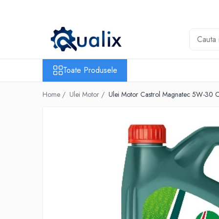
Toate Produsele
Lichide Auto
Adblue
Toate Produsele
Antigel
Home /
Ulei Motor /
Ulei Motor Castrol Magnatec 5W-30 
Solutii Parbriz
Lichid frana
Aditivi
Aditivi AdBlue
Aditivi Ulei
Adtitivi combustibil
Soluții de Curățare
Curățare DPF
Becuri Auto