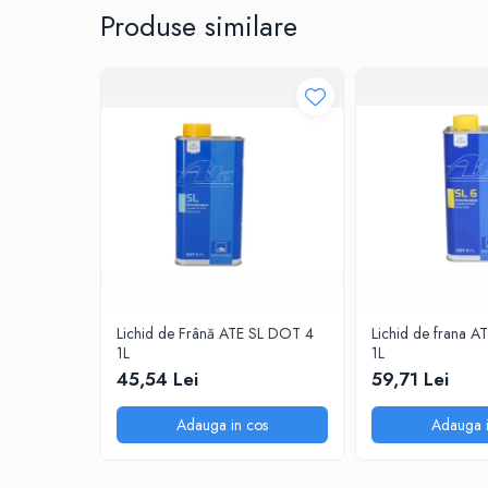
Produse similare
0W20
0W30
0W40
10W40
5W20
5W30
5W40
Ulei Transmisie
Lichid de Frână ATE SL DOT 4
Lichid de frana 
1L
1L
45,54 Lei
59,71 Lei
Adauga in cos
Adauga i