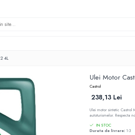
C2 4L
Ulei Motor Cas
Castrol
238,13 Lei
Ulei motor sintetic Castro
autoturismelor. Respecta 
IN STOC
Durata de livrare:
1-3