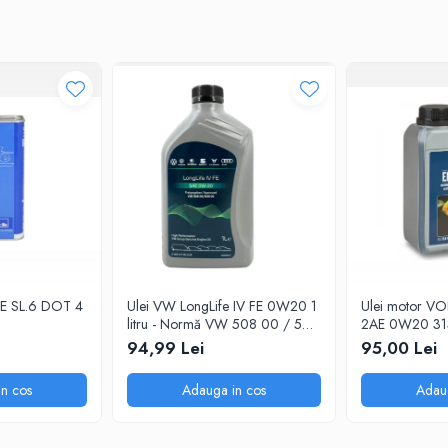
ATE SL.6 DOT 4
Ulei VW LongLife IV FE 0W20 1
Ulei motor V
litru - Normă VW 508 00 / 509
2AE 0W20 31
00
pentru motoare
94,99 Lei
95,00 Lei
n cos
Adauga in cos
Adau