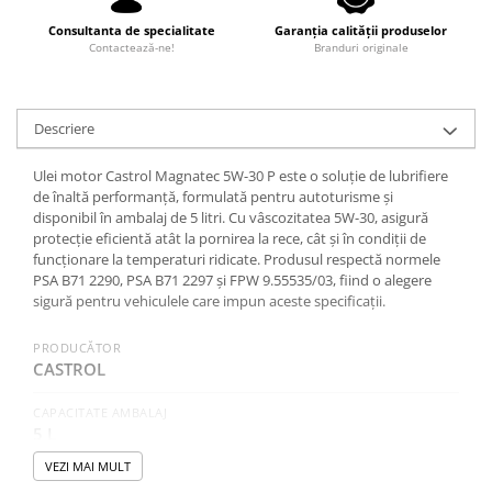
0W12
Consultanta de specialitate
Garanția calității produselor
0W20
Contactează-ne!
Branduri originale
0W30
0W40
Descriere
10W40
Ulei motor Castrol Magnatec 5W-30 P este o soluție de lubrifiere
5W20
de înaltă performanță, formulată pentru autoturisme și
5W30
disponibil în ambalaj de 5 litri. Cu vâscozitatea 5W-30, asigură
protecție eficientă atât la pornirea la rece, cât și în condiții de
5W40
funcționare la temperaturi ridicate. Produsul respectă normele
PSA B71 2290, PSA B71 2297 și FPW 9.55535/03, fiind o alegere
Ulei Transmisie
sigură pentru vehiculele care impun aceste specificații.
PRODUCĂTOR
CASTROL
CAPACITATE AMBALAJ
5 L
VEZI MAI MULT
SAE (VASCOZITATE)