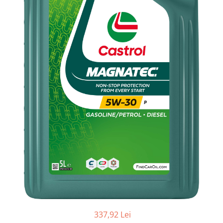
Adaptoare LED
Anulatoare eoare LED
Auxiliare Halogen
Auxiliare LED
Halogen
LED
LED Omologat RAR
Xenon
Echipamente Service
Compresoare portabile
Intretinere baterie si sisteme
electrice
Truse de Scule
Vopsitorie
Restaurare Faruri
337,92 Lei