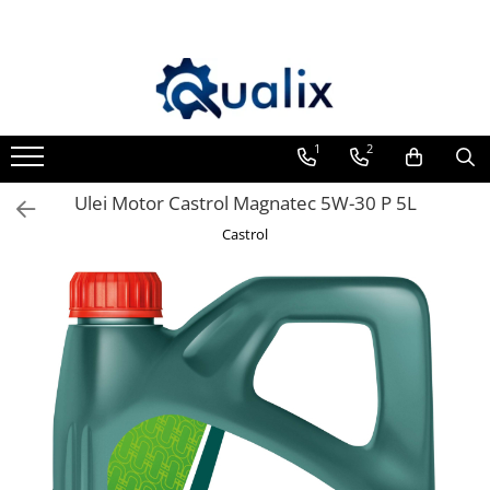
Toate Produsele
Lichide Auto
Adblue
1
2
Antigel
Ulei Motor Castrol Magnatec 5W-30 P 5L
Solutii Parbriz
Castrol
Lichid frana
Aditivi
Aditivi AdBlue
Aditivi Ulei
Adtitivi combustibil
Soluții de Curățare
Curățare DPF
Becuri Auto