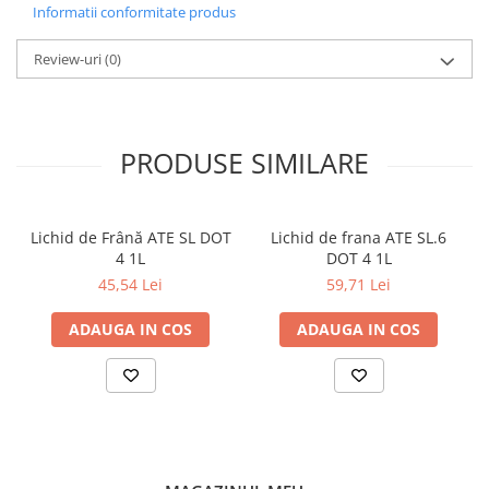
5W-30
Informatii conformitate produs
CATEGORIA
Review-uri
(0)
Autoturisme
NORME, SPECIFICATII
PSA B71 2290, PSA B71 2297, FPW 9.55535/03
PRODUSE SIMILARE
Lichid de Frână ATE SL DOT
Lichid de frana ATE SL.6
4 1L
DOT 4 1L
45,54 Lei
59,71 Lei
ADAUGA IN COS
ADAUGA IN COS