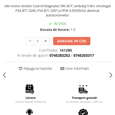
Intretinere Auto
Ulei motor sintetic Castrol Magnatec 5W-30 P, ambalaj 5 litri, omologat
Chimice Auto
PSA B71 2290, PSA B71 2297 și FPW 9.55535/03, destinat
autoturismelor.
Etansanti Auto
Lubrifianti Multifunctionali
IN STOC
Durata de livrare:
1-3
Solutii curatare componente
mecanice
ADAUGA IN COS
Spray frane/ambreiaj
Vaseline si Unsori Auto
Cod Produs:
1612B5
Cosmetica Auto
Ai nevoie de ajutor?
0745283252
/
0745203317
Bureti,Lavete,Accesorii
Adauga la Favorite
Cere informatii
Intretinere exterior
Intretinere interior
Jante si Anvelope
Odorizante Auto
Siguranta Auto
Livrare
Transport gratuit!
Livrare Rapidă 24/48 ore
la comenzi de peste 1.000 Lei
Kituri siguranta
Ulei Motor