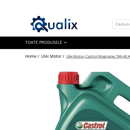
Toate Produsele
Lichide Auto
Adblue
TOATE PRODUSELE
Antigel
Home /
Ulei Motor /
Ulei Motor Castrol Magnatec 5W-40 
Solutii Parbriz
Lichid frana
Aditivi
Aditivi AdBlue
Aditivi Ulei
Adtitivi combustibil
Soluții de Curățare
Curățare DPF
Becuri Auto