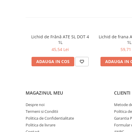
0W12
NORME, SPECIFICATII
VW 505 00, API SN, VW 502 00, ACEA A3/B4, MB
0W20
229.5, RENAULT RN0700, RENAULT RN0710
0W30
0W40
Lichid de Frână ATE SL DOT 4
Lichid de frana 
10W40
1L
1L
5W20
45,54 Lei
59,71 
5W30
ADAUGA IN COS
ADAUGA IN 
5W40
Ulei Transmisie
MAGAZINUL MEU
CLIENTI
Despre noi
Metode de
Termeni si Conditii
Politica d
Politica de Confidentialitate
Garantia 
Politica de livrare
Formular 
Contact
ANPC