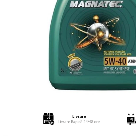
Adaptoare LED
Anulatoare eoare LED
Auxiliare Halogen
Auxiliare LED
Halogen
LED
LED Omologat RAR
Xenon
Echipamente Service
Compresoare portabile
Intretinere baterie si sisteme
electrice
Truse de Scule
Livrare
Vopsitorie
Livrare Rapidă 24/48 ore
Restaurare Faruri