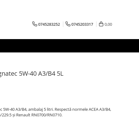
0745283252
0745203317
0,00
gnatec 5W-40 A3/B4 5L
c 5W-40 A3/B4, ambalaj 5 litri. Respectă normele ACEA A3/B4,
3/229.5 și Renault RN0700/RN0710.