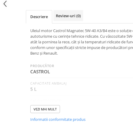
Intretinere Auto
Chimice Auto
Review-uri
(0)
Descriere
Etansanti Auto
Lubrifianti Multifunctionali
Uleiul motor Castrol Magnatec 5W-40 A3/B4 este o soluție 
Solutii curatare componente
autoturisme cu cerințe tehnice ridicate. Cu vâscozitate 5W-
mecanice
atât la pornirea la rece, cât și la temperaturi ridicate de f
conform unor specificații stricte impuse de producători 
Spray frane/ambreiaj
Benz și Renault.
Vaseline si Unsori Auto
Cosmetica Auto
PRODUCĂTOR
CASTROL
Bureti,Lavete,Accesorii
Intretinere exterior
CAPACITATE AMBALAJ
Intretinere interior
5 L
Jante si Anvelope
SAE (VASCOZITATE)
Odorizante Auto
5W-40
VEZI MAI MULT
Siguranta Auto
CATEGORIA
Kituri siguranta
Informatii conformitate produs
Autoturisme
Ulei Motor