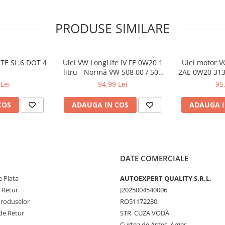
 226.5, MB 229.3, MB
PRODUSE SIMILARE
ATE SL.6 DOT 4
Ulei VW LongLife IV FE 0W20 1
Ulei motor 
litru - Normă VW 508 00 / 509
2AE 0W20 313
00
motoare d
Lei
94,99 Lei
95
COS
ADAUGA IN COS
ADAUGA I
DATE COMERCIALE
 Plata
AUTOEXPERT QUALITY S.R.L.
e Retur
J2025004540006
Produselor
RO51172230
de Retur
STR. CUZA VODĂ
Curtea de Arges, Arges