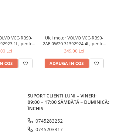
VOLVO VCC-RBS0-
Ulei motor VOLVO VCC-RBS0-
Ulei motor
92923 1L, pentru
2AE 0W20 31392924 4L, pentru
(771194367
iesel/benzina
motoare diesel/benzina
Re
,00 Lei
349,00 Lei
N COS
ADAUGA IN COS
ADAUG
SUPORT CLIENTI
LUNI – VINERI:
09:00 – 17:00 SÂMBĂTĂ – DUMINICĂ:
ÎNCHIS
0745283252
0745203317