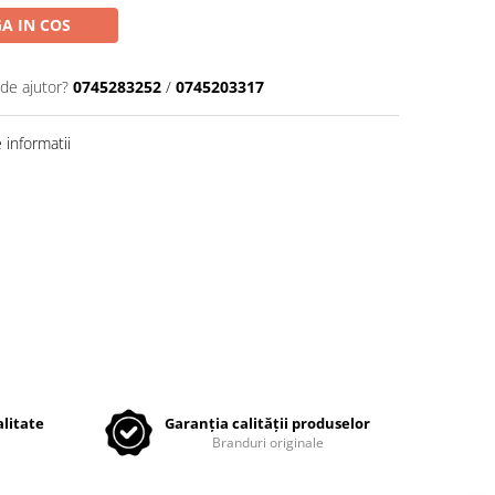
A IN COS
 de ajutor?
0745283252
/
0745203317
informatii
litate
Garanția calității produselor
Branduri originale