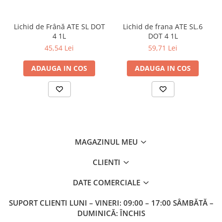
9.55535-S3, MB 226.5, RENAULT RN0700, RENAULT
RN0710
Lichid de Frână ATE SL DOT
Lichid de frana ATE SL.6
4 1L
DOT 4 1L
45,54 Lei
59,71 Lei
ADAUGA IN COS
ADAUGA IN COS
MAGAZINUL MEU
CLIENTI
DATE COMERCIALE
SUPORT CLIENTI
LUNI – VINERI: 09:00 – 17:00 SÂMBĂTĂ –
DUMINICĂ: ÎNCHIS