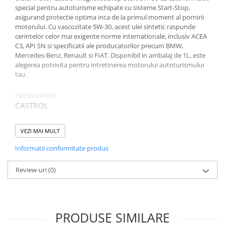
special pentru autoturisme echipate cu sisteme Start-Stop,
asigurand protectie optima inca de la primul moment al pornirii
motorului. Cu vascozitate 5W-30, acest ulei sintetic raspunde
cerintelor celor mai exigente norme internationale, inclusiv ACEA
C3, API SN si specificatii ale producatorilor precum BMW,
Mercedes-Benz, Renault si FIAT. Disponibil in ambalaj de 1L, este
alegerea potrivita pentru intretinerea motorului autoturismului
tau.
PRODUCĂTOR
CASTROL
CAPACITATE AMBALAJ
VEZI MAI MULT
1 L
Informatii conformitate produs
SAE (VASCOZITATE)
5W-30
Review-uri
(0)
CATEGORIA
Autoturisme
PRODUSE SIMILARE
NORME, SPECIFICATII
API SN, ACEA C3, MB 229.31, BMW LL-04, FIAT