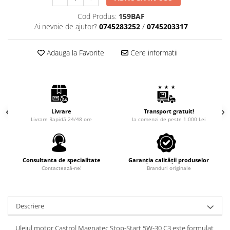
Cod Produs:
159BAF
Ai nevoie de ajutor?
0745283252
/
0745203317
Adauga la Favorite
Cere informatii
Livrare
Transport gratuit!
Livrare Rapidă 24/48 ore
la comenzi de peste 1.000 Lei
Consultanta de specialitate
Garanția calității produselor
Contactează-ne!
Branduri originale
Descriere
Uleiul motor Castrol Magnatec Stop-Start 5W-30 C3 este formulat