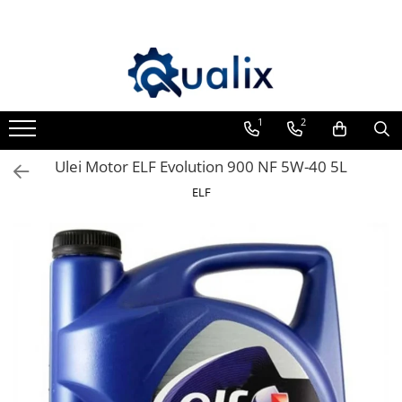
Toate Produsele
Lichide Auto
Adblue
1
2
Antigel
Ulei Motor ELF Evolution 900 NF 5W-40 5L
Solutii Parbriz
ELF
Lichid frana
Aditivi
Aditivi AdBlue
Aditivi Ulei
Adtitivi combustibil
Soluții de Curățare
Curățare DPF
Becuri Auto