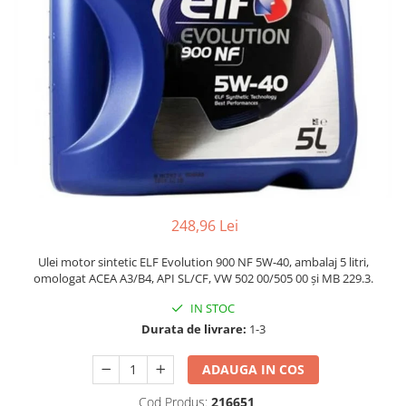
Adaptoare LED
Anulatoare eoare LED
Auxiliare Halogen
Auxiliare LED
Halogen
LED
LED Omologat RAR
Xenon
248,96 Lei
Echipamente Service
Compresoare portabile
Ulei motor sintetic ELF Evolution 900 NF 5W-40, ambalaj 5 litri,
omologat ACEA A3/B4, API SL/CF, VW 502 00/505 00 și MB 229.3.
Intretinere baterie si sisteme
electrice
IN STOC
Durata de livrare:
1-3
Truse de Scule
Vopsitorie
ADAUGA IN COS
Restaurare Faruri
Cod Produs:
216651