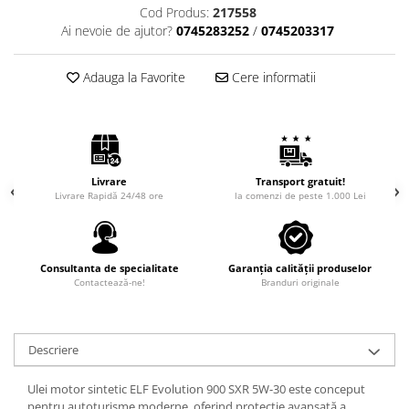
Cod Produs:
217558
Ai nevoie de ajutor?
0745283252
/
0745203317
Adauga la Favorite
Cere informatii
Livrare
Transport gratuit!
Livrare Rapidă 24/48 ore
la comenzi de peste 1.000 Lei
Consultanta de specialitate
Garanția calității produselor
Contactează-ne!
Branduri originale
Descriere
Ulei motor sintetic ELF Evolution 900 SXR 5W-30 este conceput
pentru autoturisme moderne, oferind protecție avansată a