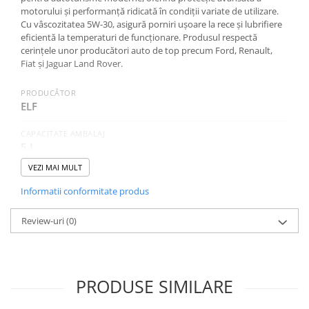
motorului și performanță ridicată în condiții variate de utilizare.
Cu vâscozitatea 5W-30, asigură porniri ușoare la rece și lubrifiere
eficientă la temperaturi de funcționare. Produsul respectă
cerințele unor producători auto de top precum Ford, Renault,
Fiat și Jaguar Land Rover.
PRODUCĂTOR
ELF
CAPACITATE AMBALAJ
5 L
VEZI MAI MULT
SAE (VASCOZITATE)
5W-30
Informatii conformitate produs
CATEGORIA
Review-uri
(0)
Autoturisme
NORME, SPECIFICATII
API CF, API SL, ACEA A5/B5, FORD WSS-M2C913-D,
PRODUSE SIMILARE
JAGUAR LAND ROVER STJLR.03.5003, RENAULT
RN0700, FIAT 9.55535-G1, FORD WSS-M2C913-B,