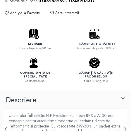
Ai nevoie de ajutor?
0745283252
/
0745203317
Adauga la Favorite
Cere informatii
LIVRARE
TRANSPORT GRATUIT!
Livrare Rapidă 24/48 ore
la comenzi de peste 1.000 Lei
CONSULTANTA DE
GARANȚIA CALITĂȚII
SPECIALITATE
PRODUSELOR
Contactează-ne!
Branduri originale
Descriere
Ulei motor full sintetic ELF Evolution Full-Tech RPX 5W-30 este
conceput pentru autoturisme moderne cu cerinte ridicate de
performanta si protectie. Cu vascozitate 5W-30 si un pachet extins