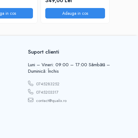
349,00 Lei
79,00 Le
ga in cos
Adauga in cos
A
Suport clienti
Luni – Vineri: 09:00 – 17:00 Sâmbătă –
Duminică: Închis
0745283252
0745203317
contact@qualix.ro