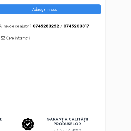
Adauga in cos
Ai nevoie de ajutor?
0745283252
/
0745203317
Cere informatii
E
GARANȚIA CALITĂȚII
PRODUSELOR
Branduri originale