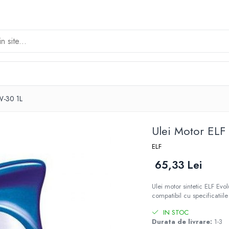
5W-30 1L
Ulei Motor ELF
ELF
65,33 Lei
Ulei motor sintetic ELF E
compatibil cu specificatiil
IN STOC
Durata de livrare:
1-3