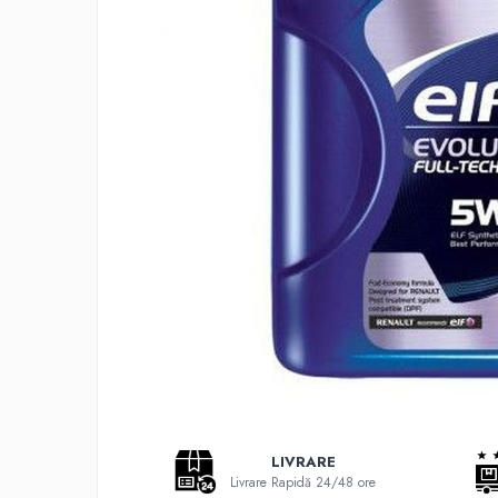
Adaptoare LED
Anulatoare eoare LED
Auxiliare Halogen
Auxiliare LED
Halogen
LED
LED Omologat RAR
Xenon
Echipamente Service
Compresoare portabile
Intretinere baterie si sisteme
electrice
Truse de Scule
Vopsitorie
LIVRARE
Restaurare Faruri
Livrare Rapidă 24/48 ore