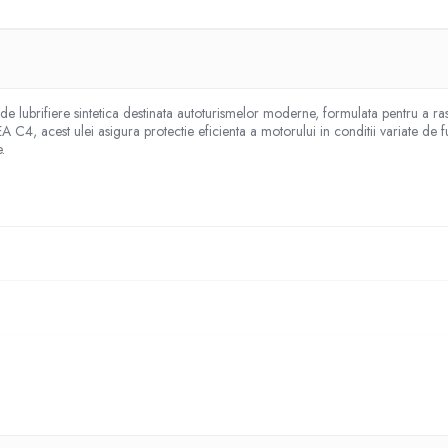
de lubrifiere sintetica destinata autoturismelor moderne, formulata pentru a ra
, acest ulei asigura protectie eficienta a motorului in conditii variate de fu
.
ULT RN0720