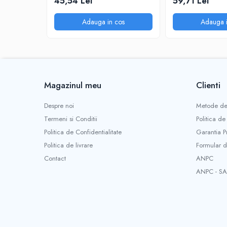
45,54 Lei
59,71 Lei
Adauga in cos
Adauga i
Magazinul meu
Clienti
Despre noi
Metode de
Termeni si Conditii
Politica de
Politica de Confidentialitate
Garantia P
Politica de livrare
Formular d
Contact
ANPC
ANPC - SA