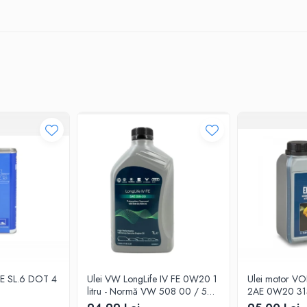
ATE SL.6 DOT 4
Ulei VW LongLife IV FE 0W20 1
Ulei motor V
litru - Normă VW 508 00 / 509
2AE 0W20 31
00
pentru motoare