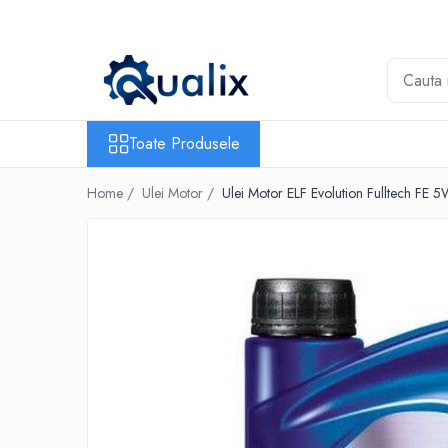
Toate Produsele
Lichide Auto
Adblue
Toate Produsele
Antigel
Home /
Ulei Motor /
Ulei Motor ELF Evolution Fulltech FE 
Solutii Parbriz
Lichid frana
Aditivi
Aditivi AdBlue
Aditivi Ulei
Adtitivi combustibil
Soluții de Curățare
Curățare DPF
Becuri Auto