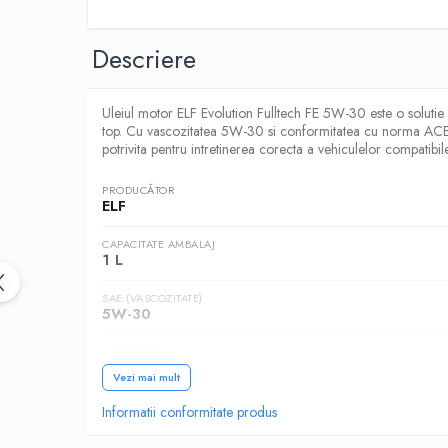
Intretinere Auto
Chimice Auto
Descriere
Etansanti Auto
Lubrifianti Multifunctionali
Uleiul motor ELF Evolution Fulltech FE 5W-30 este o solutie 
Solutii curatare componente mecanice
top. Cu vascozitatea 5W-30 si conformitatea cu norma ACEA C4
Spray frane/ambreiaj
potrivita pentru intretinerea corecta a vehiculelor compatibile
Vaseline si Unsori Auto
PRODUCĂTOR
Cosmetica Auto
ELF
Bureti,Lavete,Accesorii
CAPACITATE AMBALAJ
Intretinere exterior
1 L
Intretinere interior
SAE (VASCOZITATE)
Jante si Anvelope
5W-30
Odorizante Auto
CATEGORIA
Siguranta Auto
Autoturisme
Vezi mai mult
Kituri siguranta
NORME, SPECIFICATII
Informatii conformitate produs
Ulei Motor
ACEA C4, FIAT 9.55535-S4, MB 226.51, RENA
0W12