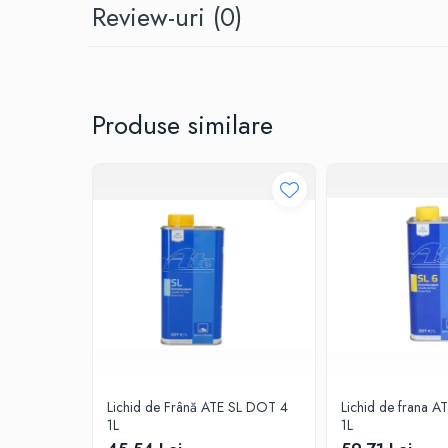
Review-uri
(0)
0W20
0W30
0W40
10W40
Produse similare
5W20
5W30
5W40
Ulei Transmisie
Lichid de Frână ATE SL DOT 4
Lichid de frana 
1L
1L