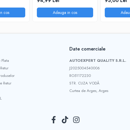
94,99 Lei
95,00 Lei
n cos
Adauga in cos
Adau
Date comerciale
 Plata
AUTOEXPERT QUALITY S.R.L.
 Retur
J2025004540006
roduselor
RO51172230
e Retur
STR. CUZA VODĂ
Curtea de Arges, Arges
L