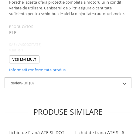
Porsche, acesta ofera protectie completa a motorului in conditii
variate de utilizare. Canisterul de 5 litri asigura o cantitate
suficienta pentru schimbul de ulei la majoritatea autoturismelor.
PRODUCĂTOR
ELF
SAE (VASCOZITATE)
5W-30
VEZI MAI MULT
CATEGORIA
Autoturisme
Informatii conformitate produs
NORME, SPECIFICATII
Review-uri
(0)
VW 507 00, ACEA C3, BMW LL-04, MB 229.51,
PORSCHE C30, VW 504 00
PRODUSE SIMILARE
Lichid de Frână ATE SL DOT
Lichid de frana ATE SL.6