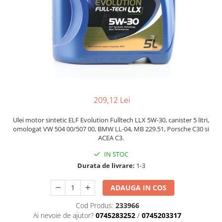
209,12 Lei
Ulei motor sintetic ELF Evolution Fulltech LLX 5W-30, canister 5 litri,
omologat VW 504 00/507 00, BMW LL-04, MB 229.51, Porsche C30 si
ACEA C3.
IN STOC
Durata de livrare:
1-3
ADAUGA IN COS
Cod Produs:
233966
Ai nevoie de ajutor?
0745283252
/
0745203317