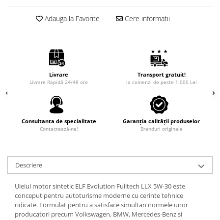
Adauga la Favorite
Cere informatii
Livrare
Transport gratuit!
Livrare Rapidă 24/48 ore
la comenzi de peste 1.000 Lei
Consultanta de specialitate
Garanția calității produselor
Contactează-ne!
Branduri originale
Descriere
Uleiul motor sintetic ELF Evolution Fulltech LLX 5W-30 este
conceput pentru autoturisme moderne cu cerinte tehnice
ridicate. Formulat pentru a satisface simultan normele unor
producatori precum Volkswagen, BMW, Mercedes-Benz si