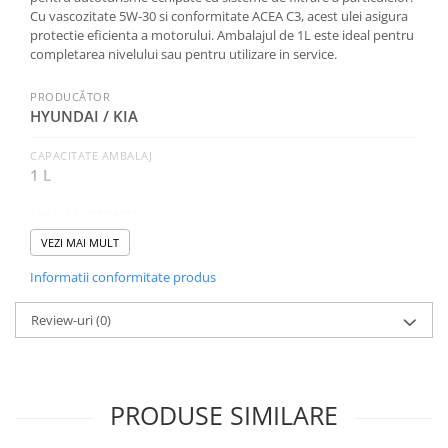
0W12
Cu vascozitate 5W-30 si conformitate ACEA C3, acest ulei asigura
protectie eficienta a motorului. Ambalajul de 1L este ideal pentru
0W20
completarea nivelului sau pentru utilizare in service.
0W30
PRODUCĂTOR
0W40
HYUNDAI / KIA
10W40
CAPACITATE AMBALAJ
5W20
1 L
5W30
SAE (VASCOZITATE)
5W40
5W-30
VEZI MAI MULT
Ulei Transmisie
CATEGORIA
Informatii conformitate produs
Autoturisme
Review-uri
(0)
NORME, SPECIFICATII
ACEA C3
PRODUSE SIMILARE