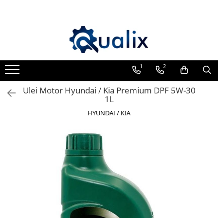
Toate Produsele
Lichide Auto
Adblue
1
2
Antigel
Ulei Motor Hyundai / Kia Premium DPF 5W-30
Solutii Parbriz
1L
Lichid frana
HYUNDAI / KIA
Aditivi
Aditivi AdBlue
Aditivi Ulei
Adtitivi combustibil
Soluții de Curățare
Curățare DPF
Becuri Auto