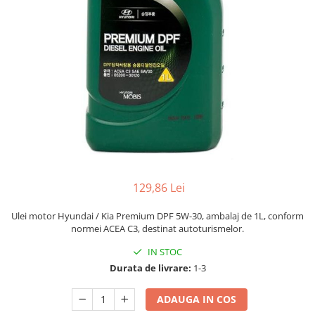
Adaptoare LED
Anulatoare eoare LED
Auxiliare Halogen
Auxiliare LED
Halogen
LED
LED Omologat RAR
Xenon
Echipamente Service
129,86 Lei
Compresoare portabile
Ulei motor Hyundai / Kia Premium DPF 5W-30, ambalaj de 1L, conform
Intretinere baterie si sisteme
normei ACEA C3, destinat autoturismelor.
electrice
IN STOC
Truse de Scule
Durata de livrare:
1-3
Vopsitorie
ADAUGA IN COS
Restaurare Faruri