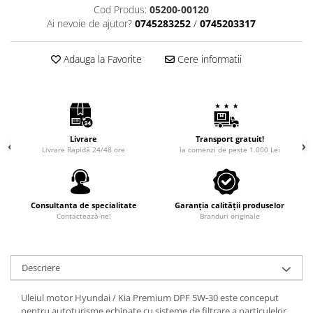
Intretinere Auto
Cod Produs:
05200-00120
Chimice Auto
Ai nevoie de ajutor?
0745283252
/
0745203317
Etansanti Auto
Adauga la Favorite
Cere informatii
Lubrifianti Multifunctionali
Solutii curatare componente
mecanice
Spray frane/ambreiaj
Vaseline si Unsori Auto
Livrare
Transport gratuit!
Cosmetica Auto
Livrare Rapidă 24/48 ore
la comenzi de peste 1.000 Lei
Bureti,Lavete,Accesorii
Intretinere exterior
Consultanta de specialitate
Garanția calității produselor
Intretinere interior
Contactează-ne!
Branduri originale
Jante si Anvelope
Odorizante Auto
Siguranta Auto
Descriere
Kituri siguranta
Uleiul motor Hyundai / Kia Premium DPF 5W-30 este conceput
Ulei Motor
pentru autoturisme echipate cu sisteme de filtrare a particulelor.