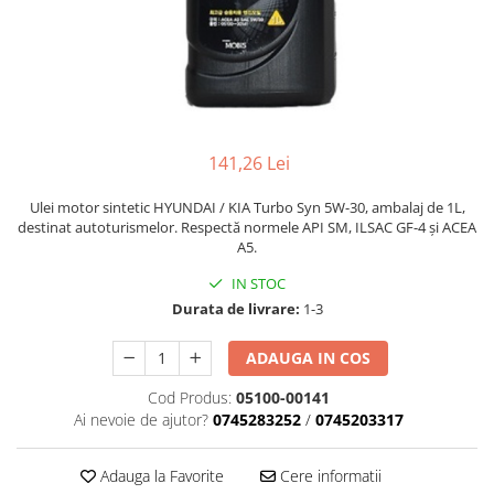
141,26 Lei
Ulei motor sintetic HYUNDAI / KIA Turbo Syn 5W-30, ambalaj de 1L,
destinat autoturismelor. Respectă normele API SM, ILSAC GF-4 și ACEA
A5.
IN STOC
Durata de livrare:
1-3
ADAUGA IN COS
Cod Produs:
05100-00141
Ai nevoie de ajutor?
0745283252
/
0745203317
Adauga la Favorite
Cere informatii