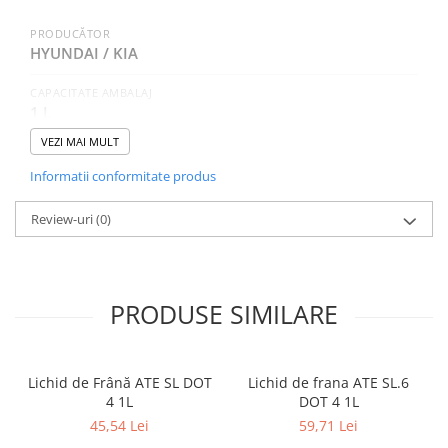
PRODUCĂTOR
HYUNDAI / KIA
CAPACITATE AMBALAJ
1 L
VEZI MAI MULT
SAE (VASCOZITATE)
5W-30
Informatii conformitate produs
CATEGORIA
Review-uri
(0)
Autoturisme
NORME, SPECIFICATII
API SM, ILSAC GF-4, ACEA A5
PRODUSE SIMILARE
Lichid de Frână ATE SL DOT
Lichid de frana ATE SL.6
4 1L
DOT 4 1L
45,54 Lei
59,71 Lei