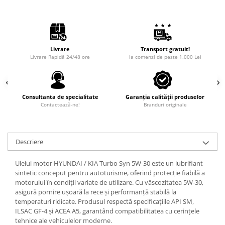
Livrare
Transport gratuit!
Livrare Rapidă 24/48 ore
la comenzi de peste 1.000 Lei
Consultanta de specialitate
Garanția calității produselor
Contactează-ne!
Branduri originale
Descriere
Uleiul motor HYUNDAI / KIA Turbo Syn 5W-30 este un lubrifiant
sintetic conceput pentru autoturisme, oferind protecție fiabilă a
motorului în condiții variate de utilizare. Cu vâscozitatea 5W-30,
asigură pornire ușoară la rece și performanță stabilă la
temperaturi ridicate. Produsul respectă specificațiile API SM,
ILSAC GF-4 și ACEA A5, garantând compatibilitatea cu cerințele
tehnice ale vehiculelor moderne.