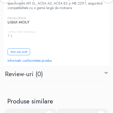
specificațiile API SL, ACEA A3, ACEA B3 și MB 229.1, asigurând
compatibilitate cu o gamă largă de motoare.
PRODUCĂTOR
LIQUI MOLY
CAPACITATE AMBALAJ
1 L
SAE (VASCOZITATE)
10W-40
Vezi mai mult
CATEGORIA
Informatii conformitate produs
Autoturisme
Review-uri
(0)
NORME, SPECIFICATII
API SL, ACEA A3, ACEA B3, MB 229.1
Produse similare