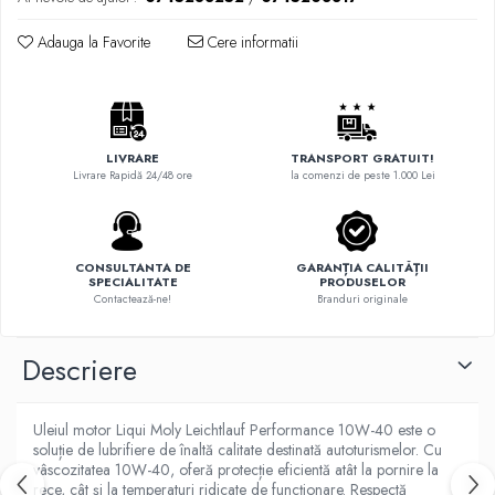
Adauga la Favorite
Cere informatii
LIVRARE
TRANSPORT GRATUIT!
Livrare Rapidă 24/48 ore
la comenzi de peste 1.000 Lei
CONSULTANTA DE
GARANȚIA CALITĂȚII
SPECIALITATE
PRODUSELOR
Contactează-ne!
Branduri originale
Descriere
Uleiul motor Liqui Moly Leichtlauf Performance 10W-40 este o
soluție de lubrifiere de înaltă calitate destinată autoturismelor. Cu
vâscozitatea 10W-40, oferă protecție eficientă atât la pornire la
rece, cât și la temperaturi ridicate de funcționare. Respectă