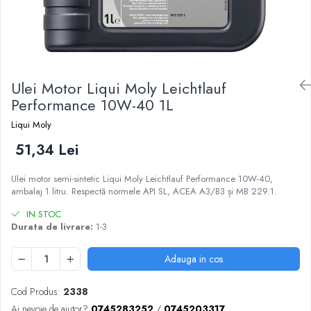
Ulei Motor Liqui Moly Leichtlauf
Performance 10W-40 1L
Liqui Moly
51,34 Lei
Ulei motor semi-sintetic Liqui Moly Leichtlauf Performance 10W-40,
ambalaj 1 litru. Respectă normele API SL, ACEA A3/B3 și MB 229.1.
IN STOC
Durata de livrare:
1-3
Adauga in cos
Cod Produs:
2338
Ai nevoie de ajutor?
0745283252
/
0745203317