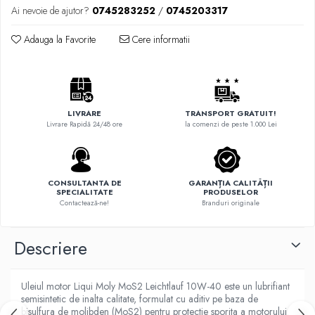
Ai nevoie de ajutor?
0745283252
/
0745203317
Adauga la Favorite
Cere informatii
LIVRARE
TRANSPORT GRATUIT!
Livrare Rapidă 24/48 ore
la comenzi de peste 1.000 Lei
CONSULTANTA DE
GARANȚIA CALITĂȚII
SPECIALITATE
PRODUSELOR
Contactează-ne!
Branduri originale
Descriere
Uleiul motor Liqui Moly MoS2 Leichtlauf 10W-40 este un lubrifiant
semisintetic de inalta calitate, formulat cu aditiv pe baza de
bisulfura de molibden (MoS2) pentru protectie sporita a motorului.