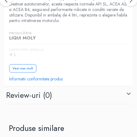
Destinat autoturismelor, acesta respecta normele API SL, ACEA A3
si ACEA B4, asigurand performante ridicate in conditii variate de
utilizare. Disponibil in ambalaj de 4 litri, reprezinta o alegere fiabila
pentru intretinerea motorului.
PRODUCĂTOR
LIQUI MOLY
CAPACITATE AMBALAJ
4 L
SAE (VASCOZITATE)
Vezi mai mult
10W-40
Informatii conformitate produs
CATEGORIA
Autoturisme
Review-uri
(0)
NORME, SPECIFICATII
API SL, ACEA A3, ACEA B4
Produse similare